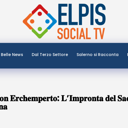
Belle News
Dal Terzo Settore
Salerno si Racconta
̀ 𝐜𝐨𝐧 𝐄𝐫𝐜𝐡𝐞𝐦𝐩𝐞𝐫𝐭𝐨: 𝐋’𝐈𝐦𝐩𝐫𝐨𝐧𝐭𝐚 𝐝𝐞𝐥 𝐒𝐚𝐜
𝐧𝐚