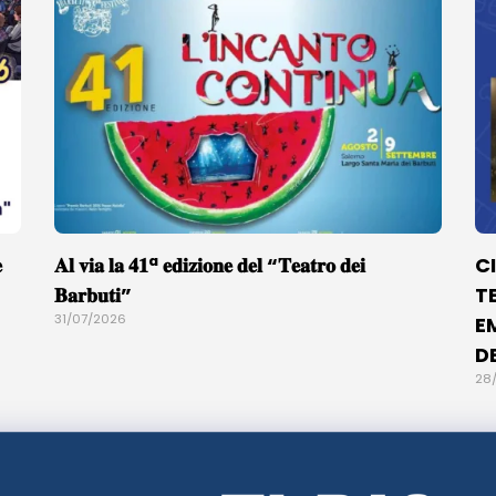

𝐀𝐥 𝐯𝐢𝐚 𝐥𝐚 𝟒𝟏ª 𝐞𝐝𝐢𝐳𝐢𝐨𝐧𝐞 𝐝𝐞𝐥 “𝐓𝐞𝐚𝐭𝐫𝐨 𝐝𝐞𝐢
C
𝐁𝐚𝐫𝐛𝐮𝐭𝐢”
T
31/07/2026
E
D
28