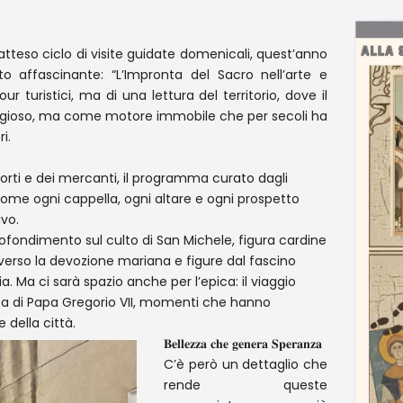
atteso ciclo di visite guidate domenicali, quest’anno
affascinante: “L’Impronta del Sacro nell’arte e
our turistici, ma di una lettura del territorio, dove il
eligioso, ma come motore immobile che per secoli ha
i.
orti e dei mercanti, il programma curato dagli
come ogni cappella, ogni altare e ogni prospetto
ivo.
profondimento sul culto di San Michele, figura cardine
averso la devozione mariana e figure dal fascino
. Ma ci sarà spazio anche per l’epica: il viaggio
nza di Papa Gregorio VII, momenti che hanno
 della città.
𝐁𝐞𝐥𝐥𝐞𝐳𝐳𝐚 𝐜𝐡𝐞 𝐠𝐞𝐧𝐞𝐫𝐚 𝐒𝐩𝐞𝐫𝐚𝐧𝐳𝐚
C’è però un dettaglio che
rende queste