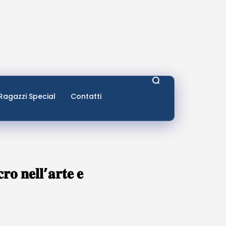
Ragazzi Special
Contatti
𝐫𝐨 𝐧𝐞𝐥𝐥’𝐚𝐫𝐭𝐞 𝐞