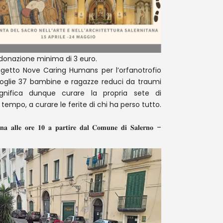
a donazione minima di 3 euro.
rogetto Nove Caring Humans per l’orfanotrofio
coglie 37 bambine e ragazze reduci da traumi
 significa dunque curare la propria sete di
empo, a curare le ferite di chi ha perso tutto.
𝐭𝐢𝐧𝐚 𝐚𝐥𝐥𝐞 𝐨𝐫𝐞 𝟏𝟎 𝐚 𝐩𝐚𝐫𝐭𝐢𝐫𝐞 𝐝𝐚𝐥 𝐂𝐨𝐦𝐮𝐧𝐞 𝐝𝐢 𝐒𝐚𝐥𝐞𝐫𝐧𝐨 –