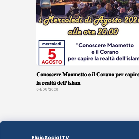
𝐂𝐨𝐧𝐨𝐬𝐜𝐞𝐫𝐞 𝐌𝐚𝐨𝐦𝐞𝐭𝐭𝐨 𝐞 𝐢𝐥 𝐂𝐨𝐫𝐚𝐧𝐨 𝐩𝐞𝐫 𝐜𝐚𝐩𝐢𝐫
𝐥𝐚 𝐫𝐞𝐚𝐥𝐭𝐚̀ 𝐝𝐞𝐥𝐥’𝐢𝐬𝐥𝐚𝐦
04/08/2026
Elpis Social TV