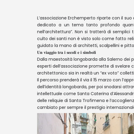
L’associazione Erchemperto riparte con il suo 
dedicato a un tema tanto profondo quanto 
nell’architettura”. Non si tratterà di semplici t
culto dei santi non è visto solo come fatto r
guidato la mano di architetti, scalpellini e pittor
𝐔𝐧 𝐯𝐢𝐚𝐠𝐠𝐢𝐨 𝐭𝐫𝐚 𝐢 𝐬𝐞𝐜𝐨𝐥𝐢 𝐞 𝐢 𝐬𝐢𝐦𝐛𝐨𝐥𝐢
Dalla maestosità longobarda alla Salerno dei p
esperti dell’associazione promette di svelare 
architettonico sia in realtà un “ex voto” collett
Il percorso prenderà il via il 15 marzo con l’ap
dell’identità longobarda, per poi snodarsi attr
intellettuale come Santa Caterina d’Alessandria
delle reliquie di Santa Trofimena e l’accoglie
cambiato per sempre il prestigio internazionale