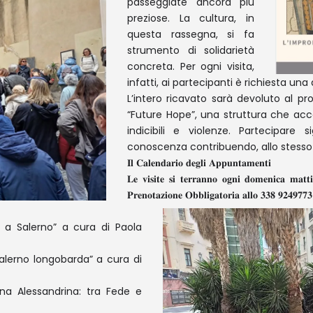
passeggiate ancora più
preziose. La cultura, in
questa rassegna, si fa
strumento di solidarietà
concreta. Per ogni visita,
infatti, ai partecipanti è richiesta un
L’intero ricavato sarà devoluto al p
“Future Hope”, una struttura che ac
indicibili e violenze. Partecipare
conoscenza contribuendo, allo stesso t
𝐈𝐥 𝐂𝐚𝐥𝐞𝐧𝐝𝐚𝐫𝐢𝐨 𝐝𝐞𝐠𝐥𝐢 𝐀𝐩𝐩𝐮𝐧𝐭𝐚𝐦𝐞𝐧𝐭𝐢
𝐋𝐞 𝐯𝐢𝐬𝐢𝐭𝐞 𝐬𝐢 𝐭𝐞𝐫𝐫𝐚𝐧𝐧𝐨 𝐨𝐠𝐧𝐢 𝐝𝐨𝐦𝐞𝐧𝐢𝐜𝐚 𝐦𝐚𝐭
𝐏𝐫𝐞𝐧𝐨𝐭𝐚𝐳𝐢𝐨𝐧𝐞 𝐎𝐛𝐛𝐥𝐢𝐠𝐚𝐭𝐨𝐫𝐢𝐚 𝐚𝐥𝐥𝐨 𝟑𝟑𝟖 𝟗𝟐𝟒𝟗𝟕𝟕𝟑
 a Salerno” a cura di Paola
alerno longobarda” a cura di
ina Alessandrina: tra Fede e