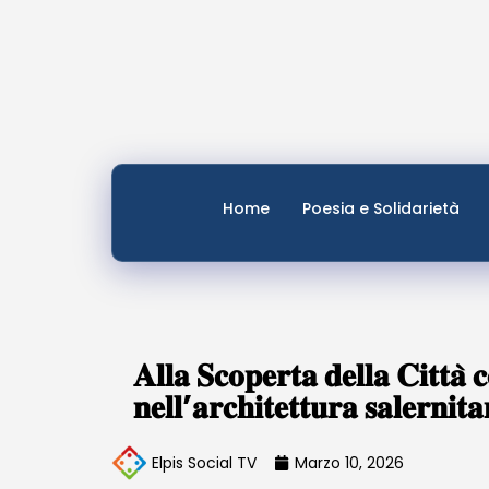
Home
Poesia e Solidarietà
𝐀𝐥𝐥𝐚 𝐒𝐜𝐨𝐩𝐞𝐫𝐭𝐚 𝐝𝐞𝐥𝐥𝐚 𝐂𝐢𝐭𝐭𝐚
𝐧𝐞𝐥𝐥’𝐚𝐫𝐜𝐡𝐢𝐭𝐞𝐭𝐭𝐮𝐫𝐚 𝐬𝐚𝐥𝐞𝐫𝐧𝐢𝐭
Elpis Social TV
Marzo 10, 2026