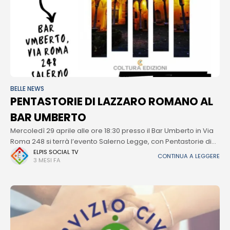
BELLE NEWS
PENTASTORIE DI LAZZARO ROMANO AL
BAR UMBERTO
Mercoledì 29 aprile alle ore 18:30 presso il Bar Umberto in Via
Roma 248 si terrà l’evento Salerno Legge, con Pentastorie di
Lazzaro Romano. Dal mistero del Medioevo alla drammaticità
ELPIS SOCIAL TV
CONTINUA A LEGGERE
3 MESI FA