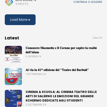
scena il classico intramontabile del teatro e del fumetto
CONTINUA A LEGGERE
6 MESI FA
Load More
Latest
View All
𝐂𝐨𝐧𝐨𝐬𝐜𝐞𝐫𝐞 𝐌𝐚𝐨𝐦𝐞𝐭𝐭𝐨 𝐞 𝐢𝐥 𝐂𝐨𝐫𝐚𝐧𝐨 𝐩𝐞𝐫 𝐜𝐚𝐩𝐢𝐫𝐞 𝐥𝐚 𝐫𝐞𝐚𝐥𝐭𝐚̀
𝐝𝐞𝐥𝐥’𝐢𝐬𝐥𝐚𝐦
5 GIORNI FA
𝐀𝐥 𝐯𝐢𝐚 𝐥𝐚 𝟒𝟏ª 𝐞𝐝𝐢𝐳𝐢𝐨𝐧𝐞 𝐝𝐞𝐥 “𝐓𝐞𝐚𝐭𝐫𝐨 𝐝𝐞𝐢 𝐁𝐚𝐫𝐛𝐮𝐭𝐢”
1 SETTIMANA FA
CINEMA & SCUOLA: AL CINEMA TEATRO DELLE
ARTI DI SALERNO LE EMOZIONI DEL GRANDE
SCHERMO DEDICATE AGLI STUDENTI
2 SETTIMANE FA