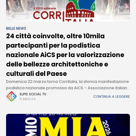
BELLE NEWS
24 città coinvolte, oltre 10mila
partecipanti per la podistica
nazionale AiCS per la valorizzazione
delle bellezze architettoniche e
culturali del Paese
Domenica 22 marzo torna Corritalia, la storica manifestazione
podistica nazionale promossa da AiCS – Associazione italiana
cultura sport che, per la sua XXXIII edizione, coinvolgerà
ELPIS SOCIAL TV
CONTINUA A LEGGERE
5 MESI FA
contemporaneamente 24 tra città e