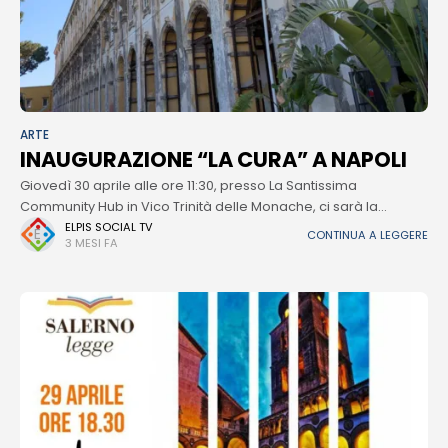
ARTE
INAUGURAZIONE “LA CURA” A NAPOLI
Giovedì 30 aprile alle ore 11:30, presso La Santissima
Community Hub in Vico Trinità delle Monache, ci sarà la
conferenza stampa di presentazione de “La Cura”, una nuova
ELPIS SOCIAL TV
CONTINUA A LEGGERE
3 MESI FA
sala di