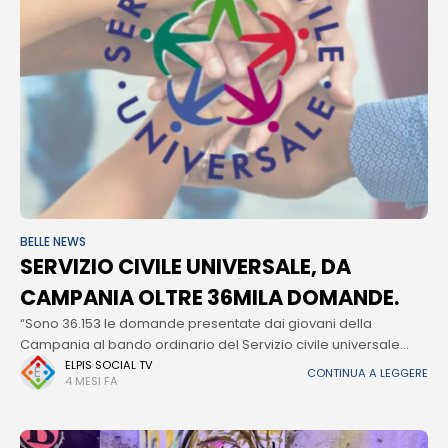
BELLE NEWS
SERVIZIO CIVILE UNIVERSALE, DA
CAMPANIA OLTRE 36MILA DOMANDE.
“Sono 36.153 le domande presentate dai giovani della
Campania al bando ordinario del Servizio civile universale
2026”. Lo dice l’assessora alle Politiche giovanili della Regione
ELPIS SOCIAL TV
CONTINUA A LEGGERE
4 MESI FA
Campania, “Il dato - dice