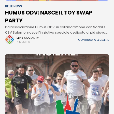
BELLE NEWS
HUMUS ODV: NASCE IL TOY SWAP
PARTY
Dall’associazione Humus ODV, in collaborazione con Sodalis
CSV Salerno, nasce l’iniziativa speciale dedicata ai più giovani:
il Toy Swap Party. Un progetto nato per sensibilizzare ragazzi e
ELPIS SOCIAL TV
CONTINUA A LEGGERE
4 MESI FA
bambini sulle tematiche