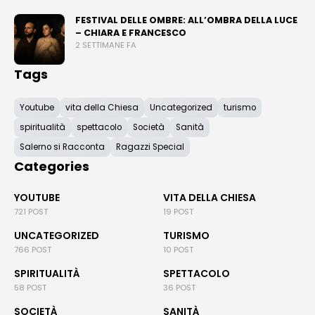
FESTIVAL DELLE OMBRE: ALL’OMBRA DELLA LUCE
– CHIARA E FRANCESCO
2 SETTIMANE FA
Tags
Youtube
vita della Chiesa
Uncategorized
turismo
spiritualità
spettacolo
Società
Sanità
Salerno si Racconta
Ragazzi Special
Categories
YOUTUBE
VITA DELLA CHIESA
721 POST
19 POST
UNCATEGORIZED
TURISMO
766 POST
10 POST
SPIRITUALITÀ
SPETTACOLO
58 POST
36 POST
SOCIETÀ
SANITÀ