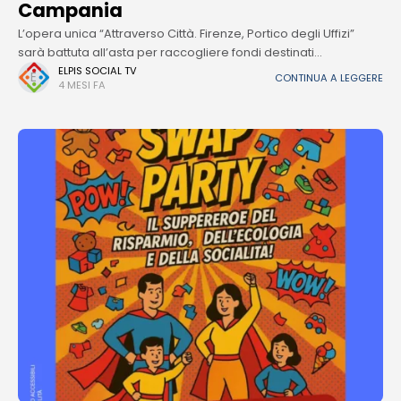
Campania
L’opera unica “Attraverso Città. Firenze, Portico degli Uffizi”
sarà battuta all’asta per raccogliere fondi destinati
all’assistenza domiciliare promossa da AIL Salerno Prende
ELPIS SOCIAL TV
CONTINUA A LEGGERE
4 MESI FA
ufficialmente il via l’asta pubblica dell’opera unica “Attraverso