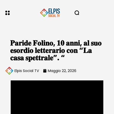
𝐏𝐚𝐫𝐢𝐝𝐞 𝐅𝐨𝐥𝐢𝐧𝐨, 𝟏𝟎 𝐚𝐧𝐧𝐢, 𝐚𝐥 𝐬𝐮𝐨
𝐞𝐬𝐨𝐫𝐝𝐢𝐨 𝐥𝐞𝐭𝐭𝐞𝐫𝐚𝐫𝐢𝐨 𝐜𝐨𝐧 “𝐋𝐚
𝐜𝐚𝐬𝐚 𝐬𝐩𝐞𝐭𝐭𝐫𝐚𝐥𝐞”. “
Elpis Social TV
Maggio 22, 2026