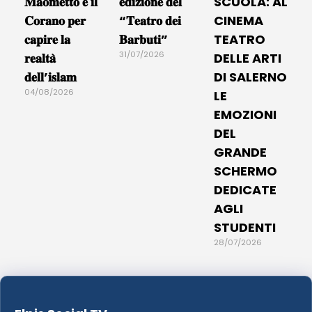
𝐌𝐚𝐨𝐦𝐞𝐭𝐭𝐨 𝐞 𝐢𝐥
𝐞𝐝𝐢𝐳𝐢𝐨𝐧𝐞 𝐝𝐞𝐥
SCUOLA: AL
𝐂𝐨𝐫𝐚𝐧𝐨 𝐩𝐞𝐫
“𝐓𝐞𝐚𝐭𝐫𝐨 𝐝𝐞𝐢
CINEMA
𝐜𝐚𝐩𝐢𝐫𝐞 𝐥𝐚
𝐁𝐚𝐫𝐛𝐮𝐭𝐢”
TEATRO
31/07/2026
𝐫𝐞𝐚𝐥𝐭𝐚̀
DELLE ARTI
𝐝𝐞𝐥𝐥’𝐢𝐬𝐥𝐚𝐦
DI SALERNO
04/08/2026
LE
EMOZIONI
DEL
GRANDE
SCHERMO
DEDICATE
AGLI
STUDENTI
28/07/2026