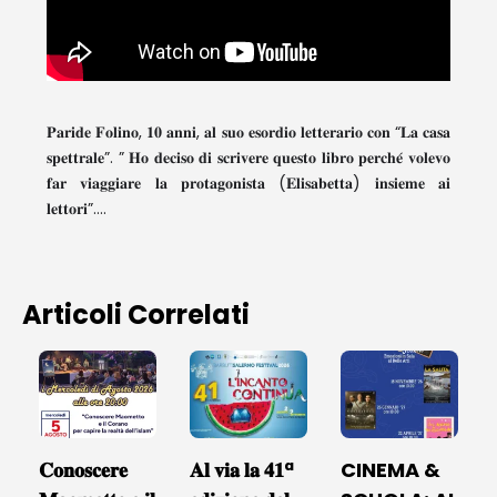
𝐏𝐚𝐫𝐢𝐝𝐞 𝐅𝐨𝐥𝐢𝐧𝐨, 𝟏𝟎 𝐚𝐧𝐧𝐢, 𝐚𝐥 𝐬𝐮𝐨 𝐞𝐬𝐨𝐫𝐝𝐢𝐨 𝐥𝐞𝐭𝐭𝐞𝐫𝐚𝐫𝐢𝐨 𝐜𝐨𝐧 “𝐋𝐚 𝐜𝐚𝐬𝐚
𝐬𝐩𝐞𝐭𝐭𝐫𝐚𝐥𝐞”. ” 𝐇𝐨 𝐝𝐞𝐜𝐢𝐬𝐨 𝐝𝐢 𝐬𝐜𝐫𝐢𝐯𝐞𝐫𝐞 𝐪𝐮𝐞𝐬𝐭𝐨 𝐥𝐢𝐛𝐫𝐨 𝐩𝐞𝐫𝐜𝐡𝐞́ 𝐯𝐨𝐥𝐞𝐯𝐨
𝐟𝐚𝐫 𝐯𝐢𝐚𝐠𝐠𝐢𝐚𝐫𝐞 𝐥𝐚 𝐩𝐫𝐨𝐭𝐚𝐠𝐨𝐧𝐢𝐬𝐭𝐚 (𝐄𝐥𝐢𝐬𝐚𝐛𝐞𝐭𝐭𝐚) 𝐢𝐧𝐬𝐢𝐞𝐦𝐞 𝐚𝐢
𝐥𝐞𝐭𝐭𝐨𝐫𝐢”….
Articoli Correlati
𝐂𝐨𝐧𝐨𝐬𝐜𝐞𝐫𝐞
𝐀𝐥 𝐯𝐢𝐚 𝐥𝐚 𝟒𝟏ª
CINEMA &