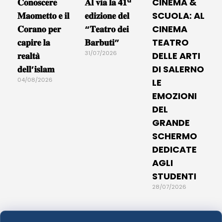
𝐂𝐨𝐧𝐨𝐬𝐜𝐞𝐫𝐞
𝐀𝐥 𝐯𝐢𝐚 𝐥𝐚 𝟒𝟏ª
CINEMA &
𝐌𝐚𝐨𝐦𝐞𝐭𝐭𝐨 𝐞 𝐢𝐥
𝐞𝐝𝐢𝐳𝐢𝐨𝐧𝐞 𝐝𝐞𝐥
SCUOLA: AL
𝐂𝐨𝐫𝐚𝐧𝐨 𝐩𝐞𝐫
“𝐓𝐞𝐚𝐭𝐫𝐨 𝐝𝐞𝐢
CINEMA
𝐜𝐚𝐩𝐢𝐫𝐞 𝐥𝐚
𝐁𝐚𝐫𝐛𝐮𝐭𝐢”
TEATRO
31/07/2026
𝐫𝐞𝐚𝐥𝐭𝐚̀
DELLE ARTI
𝐝𝐞𝐥𝐥’𝐢𝐬𝐥𝐚𝐦
DI SALERNO
04/08/2026
LE
EMOZIONI
DEL
GRANDE
SCHERMO
DEDICATE
AGLI
STUDENTI
28/07/2026