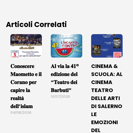
Articoli Correlati
𝐂𝐨𝐧𝐨𝐬𝐜𝐞𝐫𝐞
𝐀𝐥 𝐯𝐢𝐚 𝐥𝐚 𝟒𝟏ª
CINEMA &
𝐌𝐚𝐨𝐦𝐞𝐭𝐭𝐨 𝐞 𝐢𝐥
𝐞𝐝𝐢𝐳𝐢𝐨𝐧𝐞 𝐝𝐞𝐥
SCUOLA: AL
𝐂𝐨𝐫𝐚𝐧𝐨 𝐩𝐞𝐫
“𝐓𝐞𝐚𝐭𝐫𝐨 𝐝𝐞𝐢
CINEMA
𝐜𝐚𝐩𝐢𝐫𝐞 𝐥𝐚
𝐁𝐚𝐫𝐛𝐮𝐭𝐢”
TEATRO
31/07/2026
𝐫𝐞𝐚𝐥𝐭𝐚̀
DELLE ARTI
𝐝𝐞𝐥𝐥’𝐢𝐬𝐥𝐚𝐦
DI SALERNO
04/08/2026
LE
EMOZIONI
DEL