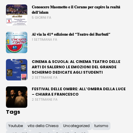
𝐂𝐨𝐧𝐨𝐬𝐜𝐞𝐫𝐞 𝐌𝐚𝐨𝐦𝐞𝐭𝐭𝐨 𝐞 𝐢𝐥 𝐂𝐨𝐫𝐚𝐧𝐨 𝐩𝐞𝐫 𝐜𝐚𝐩𝐢𝐫𝐞 𝐥𝐚 𝐫𝐞𝐚𝐥𝐭𝐚̀
𝐝𝐞𝐥𝐥’𝐢𝐬𝐥𝐚𝐦
5 GIORNI FA
𝐀𝐥 𝐯𝐢𝐚 𝐥𝐚 𝟒𝟏ª 𝐞𝐝𝐢𝐳𝐢𝐨𝐧𝐞 𝐝𝐞𝐥 “𝐓𝐞𝐚𝐭𝐫𝐨 𝐝𝐞𝐢 𝐁𝐚𝐫𝐛𝐮𝐭𝐢”
1 SETTIMANA FA
CINEMA & SCUOLA: AL CINEMA TEATRO DELLE
ARTI DI SALERNO LE EMOZIONI DEL GRANDE
SCHERMO DEDICATE AGLI STUDENTI
2 SETTIMANE FA
FESTIVAL DELLE OMBRE: ALL’OMBRA DELLA LUCE
– CHIARA E FRANCESCO
2 SETTIMANE FA
Tags
Youtube
vita della Chiesa
Uncategorized
turismo