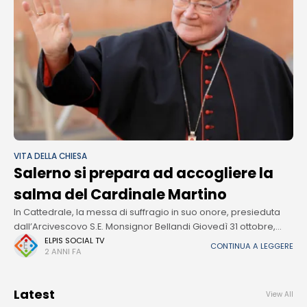
VITA DELLA CHIESA
Salerno si prepara ad accogliere la
salma del Cardinale Martino
In Cattedrale, la messa di suffragio in suo onore, presieduta
dall’Arcivescovo S.E. Monsignor Bellandi Giovedì 31 ottobre,
Salerno accoglierà la salma del Cardinale Renato Raffaele
ELPIS SOCIAL TV
CONTINUA A LEGGERE
2 ANNI FA
Martino che giungerà presso la
Latest
View All