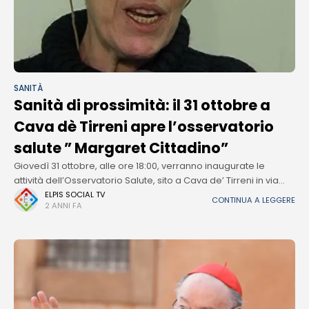
SANITÀ
Sanità di prossimità: il 31 ottobre a
Cava dè Tirreni apre l’osservatorio
salute ” Margaret Cittadino”
Giovedì 31 ottobre, alle ore 18:00, verranno inaugurate le
attività dell’Osservatorio Salute, sito a Cava de’ Tirreni in via
Pasquale Atenolfi n. 32. Questo nuovo centro nasce da una
ELPIS SOCIAL TV
CONTINUA A LEGGERE
2 ANNI FA
significativa