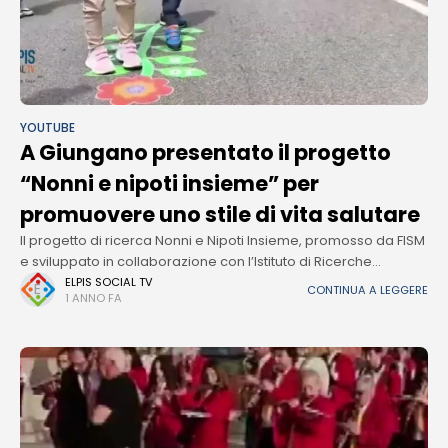
YOUTUBE
A Giungano presentato il progetto
“Nonni e nipoti insieme” per
promuovere uno stile di vita salutare
Il progetto di ricerca Nonni e Nipoti Insieme, promosso da FISM
e sviluppato in collaborazione con l’Istituto di Ricerche
Farmacologiche Mario Negri di Milano, con l’obiettivo di
ELPIS SOCIAL TV
CONTINUA A LEGGERE
1 ANNO FA
promuovere uno stile