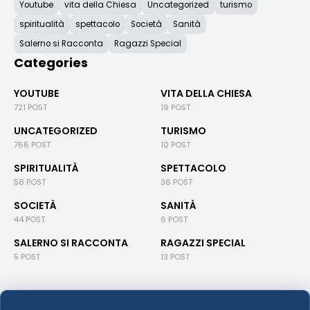
Youtube
vita della Chiesa
Uncategorized
turismo
spiritualità
spettacolo
Società
Sanità
Salerno si Racconta
Ragazzi Special
Categories
YOUTUBE
VITA DELLA CHIESA
721 POST
19 POST
UNCATEGORIZED
TURISMO
766 POST
10 POST
SPIRITUALITÀ
SPETTACOLO
58 POST
36 POST
SOCIETÀ
SANITÀ
44 POST
6 POST
SALERNO SI RACCONTA
RAGAZZI SPECIAL
5 POST
13 POST