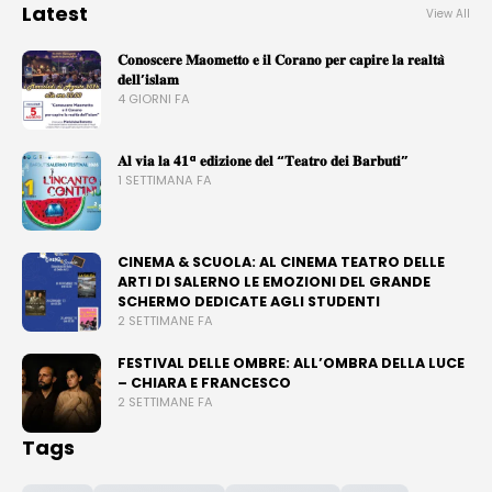
Latest
View All
𝐂𝐨𝐧𝐨𝐬𝐜𝐞𝐫𝐞 𝐌𝐚𝐨𝐦𝐞𝐭𝐭𝐨 𝐞 𝐢𝐥 𝐂𝐨𝐫𝐚𝐧𝐨 𝐩𝐞𝐫 𝐜𝐚𝐩𝐢𝐫𝐞 𝐥𝐚 𝐫𝐞𝐚𝐥𝐭𝐚̀
𝐝𝐞𝐥𝐥’𝐢𝐬𝐥𝐚𝐦
4 GIORNI FA
𝐀𝐥 𝐯𝐢𝐚 𝐥𝐚 𝟒𝟏ª 𝐞𝐝𝐢𝐳𝐢𝐨𝐧𝐞 𝐝𝐞𝐥 “𝐓𝐞𝐚𝐭𝐫𝐨 𝐝𝐞𝐢 𝐁𝐚𝐫𝐛𝐮𝐭𝐢”
1 SETTIMANA FA
CINEMA & SCUOLA: AL CINEMA TEATRO DELLE
ARTI DI SALERNO LE EMOZIONI DEL GRANDE
SCHERMO DEDICATE AGLI STUDENTI
2 SETTIMANE FA
FESTIVAL DELLE OMBRE: ALL’OMBRA DELLA LUCE
– CHIARA E FRANCESCO
2 SETTIMANE FA
Tags