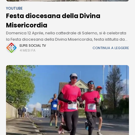
YOUTUBE
Festa diocesana della Divina
Misericordia
Domenica 12 Aprile, nella cattedrale di Salerno, si è celebrata
la Festa diocesana della Divina Misericordia, festa istituita da
San Giovanni Paolo II nel 2000. La S.Messa, presieduta da
ELPIS SOCIAL TV
CONTINUA A LEGGERE
4 MESI FA
S.E.R.Antonio