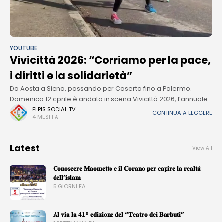
YOUTUBE
Vivicittà 2026: “Corriamo per la pace,
i diritti e la solidarietà”
Da Aosta a Siena, passando per Caserta fino a Palermo.
Domenica 12 aprile è andata in scena Vivicittà 2026, l’annuale
corsa organizzata da Uisp, l’associazione sportiva con
ELPIS SOCIAL TV
CONTINUA A LEGGERE
4 MESI FA
l’obiettivo di estendere
Latest
View All
𝐂𝐨𝐧𝐨𝐬𝐜𝐞𝐫𝐞 𝐌𝐚𝐨𝐦𝐞𝐭𝐭𝐨 𝐞 𝐢𝐥 𝐂𝐨𝐫𝐚𝐧𝐨 𝐩𝐞𝐫 𝐜𝐚𝐩𝐢𝐫𝐞 𝐥𝐚 𝐫𝐞𝐚𝐥𝐭𝐚̀
𝐝𝐞𝐥𝐥’𝐢𝐬𝐥𝐚𝐦
5 GIORNI FA
𝐀𝐥 𝐯𝐢𝐚 𝐥𝐚 𝟒𝟏ª 𝐞𝐝𝐢𝐳𝐢𝐨𝐧𝐞 𝐝𝐞𝐥 “𝐓𝐞𝐚𝐭𝐫𝐨 𝐝𝐞𝐢 𝐁𝐚𝐫𝐛𝐮𝐭𝐢”