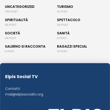
UNCATEGORIZED
TURISMO
766 POST
10 POST
SPIRITUALITÀ
SPETTACOLO
58 POST
36 POST
SOCIETÀ
SANITÀ
44 POST
6 POST
SALERNO SI RACCONTA
RAGAZZI SPECIAL
5 POST
13 POST
Elpis Social TV
Contatti:
mail@elpissocialtv.org