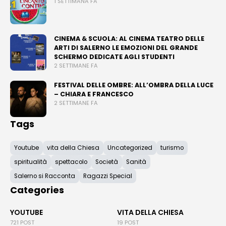
1 SETTIMANA FA
CINEMA & SCUOLA: AL CINEMA TEATRO DELLE
ARTI DI SALERNO LE EMOZIONI DEL GRANDE
SCHERMO DEDICATE AGLI STUDENTI
2 SETTIMANE FA
FESTIVAL DELLE OMBRE: ALL’OMBRA DELLA LUCE
– CHIARA E FRANCESCO
2 SETTIMANE FA
Tags
Youtube
vita della Chiesa
Uncategorized
turismo
spiritualità
spettacolo
Società
Sanità
Salerno si Racconta
Ragazzi Special
Categories
YOUTUBE
VITA DELLA CHIESA
721 POST
19 POST