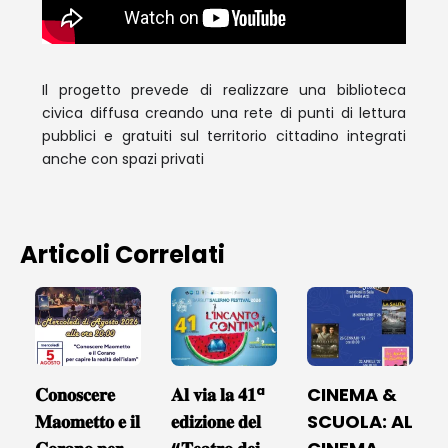
Il progetto prevede di realizzare una biblioteca
civica diffusa creando una rete di punti di lettura
pubblici e gratuiti sul territorio cittadino integrati
anche con spazi privati
Articoli Correlati
𝐂𝐨𝐧𝐨𝐬𝐜𝐞𝐫𝐞
𝐀𝐥 𝐯𝐢𝐚 𝐥𝐚 𝟒𝟏ª
CINEMA &
𝐌𝐚𝐨𝐦𝐞𝐭𝐭𝐨 𝐞 𝐢𝐥
𝐞𝐝𝐢𝐳𝐢𝐨𝐧𝐞 𝐝𝐞𝐥
SCUOLA: AL