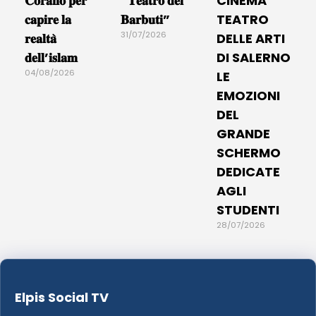
𝐂𝐨𝐫𝐚𝐧𝐨 𝐩𝐞𝐫
“𝐓𝐞𝐚𝐭𝐫𝐨 𝐝𝐞𝐢
CINEMA
𝐜𝐚𝐩𝐢𝐫𝐞 𝐥𝐚
𝐁𝐚𝐫𝐛𝐮𝐭𝐢”
TEATRO
31/07/2026
𝐫𝐞𝐚𝐥𝐭𝐚̀
DELLE ARTI
𝐝𝐞𝐥𝐥’𝐢𝐬𝐥𝐚𝐦
DI SALERNO
04/08/2026
LE
EMOZIONI
DEL
GRANDE
SCHERMO
DEDICATE
AGLI
STUDENTI
28/07/2026
Elpis Social TV