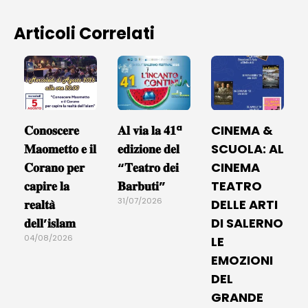
Articoli Correlati
𝐂𝐨𝐧𝐨𝐬𝐜𝐞𝐫𝐞
𝐀𝐥 𝐯𝐢𝐚 𝐥𝐚 𝟒𝟏ª
CINEMA &
𝐌𝐚𝐨𝐦𝐞𝐭𝐭𝐨 𝐞 𝐢𝐥
𝐞𝐝𝐢𝐳𝐢𝐨𝐧𝐞 𝐝𝐞𝐥
SCUOLA: AL
𝐂𝐨𝐫𝐚𝐧𝐨 𝐩𝐞𝐫
“𝐓𝐞𝐚𝐭𝐫𝐨 𝐝𝐞𝐢
CINEMA
𝐜𝐚𝐩𝐢𝐫𝐞 𝐥𝐚
𝐁𝐚𝐫𝐛𝐮𝐭𝐢”
TEATRO
31/07/2026
𝐫𝐞𝐚𝐥𝐭𝐚̀
DELLE ARTI
𝐝𝐞𝐥𝐥’𝐢𝐬𝐥𝐚𝐦
DI SALERNO
04/08/2026
LE
EMOZIONI
DEL
GRANDE