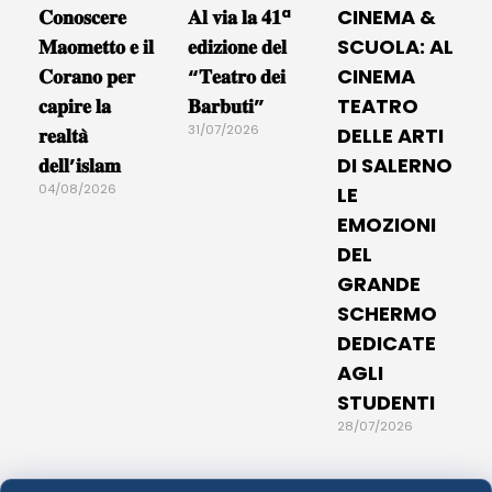
𝐂𝐨𝐧𝐨𝐬𝐜𝐞𝐫𝐞
𝐀𝐥 𝐯𝐢𝐚 𝐥𝐚 𝟒𝟏ª
CINEMA &
𝐌𝐚𝐨𝐦𝐞𝐭𝐭𝐨 𝐞 𝐢𝐥
𝐞𝐝𝐢𝐳𝐢𝐨𝐧𝐞 𝐝𝐞𝐥
SCUOLA: AL
𝐂𝐨𝐫𝐚𝐧𝐨 𝐩𝐞𝐫
“𝐓𝐞𝐚𝐭𝐫𝐨 𝐝𝐞𝐢
CINEMA
𝐜𝐚𝐩𝐢𝐫𝐞 𝐥𝐚
𝐁𝐚𝐫𝐛𝐮𝐭𝐢”
TEATRO
31/07/2026
𝐫𝐞𝐚𝐥𝐭𝐚̀
DELLE ARTI
𝐝𝐞𝐥𝐥’𝐢𝐬𝐥𝐚𝐦
DI SALERNO
04/08/2026
LE
EMOZIONI
DEL
GRANDE
SCHERMO
DEDICATE
AGLI
STUDENTI
28/07/2026