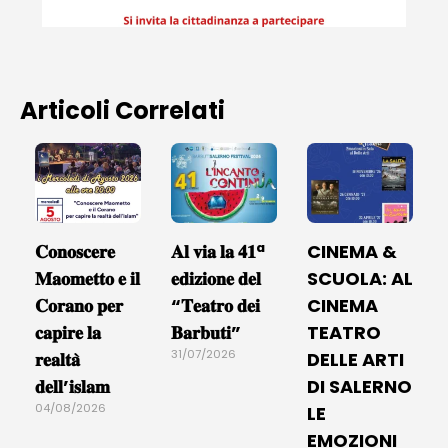
Articoli Correlati
𝐂𝐨𝐧𝐨𝐬𝐜𝐞𝐫𝐞
𝐀𝐥 𝐯𝐢𝐚 𝐥𝐚 𝟒𝟏ª
CINEMA &
𝐌𝐚𝐨𝐦𝐞𝐭𝐭𝐨 𝐞 𝐢𝐥
𝐞𝐝𝐢𝐳𝐢𝐨𝐧𝐞 𝐝𝐞𝐥
SCUOLA: AL
𝐂𝐨𝐫𝐚𝐧𝐨 𝐩𝐞𝐫
“𝐓𝐞𝐚𝐭𝐫𝐨 𝐝𝐞𝐢
CINEMA
𝐜𝐚𝐩𝐢𝐫𝐞 𝐥𝐚
𝐁𝐚𝐫𝐛𝐮𝐭𝐢”
TEATRO
31/07/2026
𝐫𝐞𝐚𝐥𝐭𝐚̀
DELLE ARTI
𝐝𝐞𝐥𝐥’𝐢𝐬𝐥𝐚𝐦
DI SALERNO
04/08/2026
LE
EMOZIONI