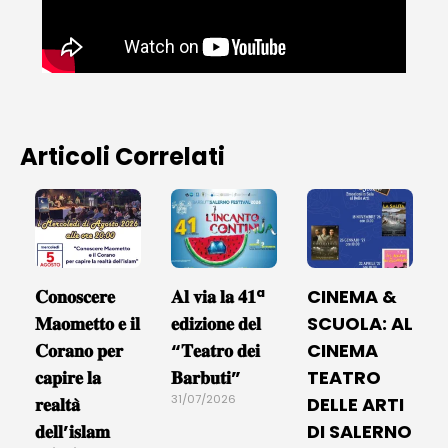
Articoli Correlati
𝐂𝐨𝐧𝐨𝐬𝐜𝐞𝐫𝐞
𝐀𝐥 𝐯𝐢𝐚 𝐥𝐚 𝟒𝟏ª
CINEMA &
𝐌𝐚𝐨𝐦𝐞𝐭𝐭𝐨 𝐞 𝐢𝐥
𝐞𝐝𝐢𝐳𝐢𝐨𝐧𝐞 𝐝𝐞𝐥
SCUOLA: AL
𝐂𝐨𝐫𝐚𝐧𝐨 𝐩𝐞𝐫
“𝐓𝐞𝐚𝐭𝐫𝐨 𝐝𝐞𝐢
CINEMA
𝐜𝐚𝐩𝐢𝐫𝐞 𝐥𝐚
𝐁𝐚𝐫𝐛𝐮𝐭𝐢”
TEATRO
31/07/2026
𝐫𝐞𝐚𝐥𝐭𝐚̀
DELLE ARTI
𝐝𝐞𝐥𝐥’𝐢𝐬𝐥𝐚𝐦
DI SALERNO