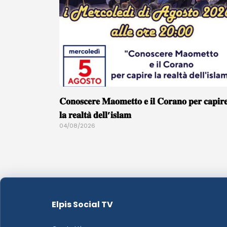
𝐂𝐨𝐧𝐨𝐬𝐜𝐞𝐫𝐞 𝐌𝐚𝐨𝐦𝐞𝐭𝐭𝐨 𝐞 𝐢𝐥 𝐂𝐨𝐫𝐚𝐧𝐨 𝐩𝐞𝐫 𝐜𝐚𝐩𝐢𝐫
𝐥𝐚 𝐫𝐞𝐚𝐥𝐭𝐚̀ 𝐝𝐞𝐥𝐥’𝐢𝐬𝐥𝐚𝐦
04/08/2026
Elpis Social TV