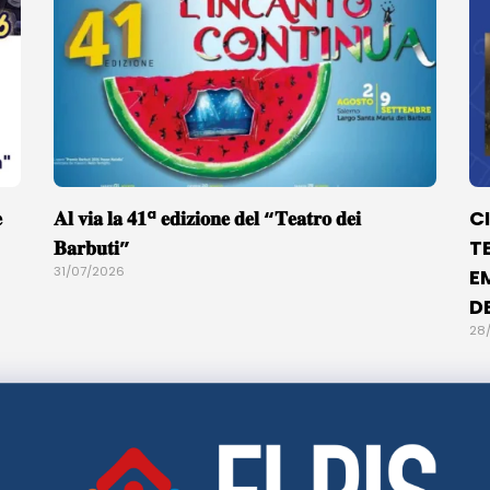

𝐀𝐥 𝐯𝐢𝐚 𝐥𝐚 𝟒𝟏ª 𝐞𝐝𝐢𝐳𝐢𝐨𝐧𝐞 𝐝𝐞𝐥 “𝐓𝐞𝐚𝐭𝐫𝐨 𝐝𝐞𝐢
C
𝐁𝐚𝐫𝐛𝐮𝐭𝐢”
T
31/07/2026
E
D
28