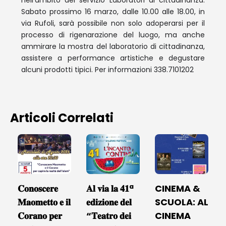
nell’ambito del servizio Laboratori di cittadinanza.
Sabato prossimo 16 marzo, dalle 10.00 alle 18.00, in
via Rufoli, sarà possibile non solo adoperarsi per il
processo di rigenarazione del luogo, ma anche
ammirare la mostra del laboratorio di cittadinanza,
assistere a performance artistiche e degustare
alcuni prodotti tipici. Per informazioni 338.7101202
Articoli Correlati
𝐂𝐨𝐧𝐨𝐬𝐜𝐞𝐫𝐞
𝐀𝐥 𝐯𝐢𝐚 𝐥𝐚 𝟒𝟏ª
CINEMA &
𝐌𝐚𝐨𝐦𝐞𝐭𝐭𝐨 𝐞 𝐢𝐥
𝐞𝐝𝐢𝐳𝐢𝐨𝐧𝐞 𝐝𝐞𝐥
SCUOLA: AL
𝐂𝐨𝐫𝐚𝐧𝐨 𝐩𝐞𝐫
“𝐓𝐞𝐚𝐭𝐫𝐨 𝐝𝐞𝐢
CINEMA