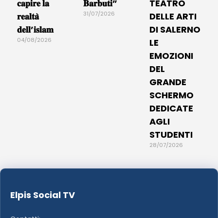
𝐜𝐚𝐩𝐢𝐫𝐞 𝐥𝐚
𝐁𝐚𝐫𝐛𝐮𝐭𝐢”
TEATRO
31/07/2026
𝐫𝐞𝐚𝐥𝐭𝐚̀
DELLE ARTI
𝐝𝐞𝐥𝐥’𝐢𝐬𝐥𝐚𝐦
DI SALERNO
04/08/2026
LE
EMOZIONI
DEL
GRANDE
SCHERMO
DEDICATE
AGLI
STUDENTI
28/07/2026
Elpis Social TV