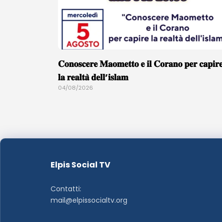
𝐂𝐨𝐧𝐨𝐬𝐜𝐞𝐫𝐞 𝐌𝐚𝐨𝐦𝐞𝐭𝐭𝐨 𝐞 𝐢𝐥 𝐂𝐨𝐫𝐚𝐧𝐨 𝐩𝐞𝐫 𝐜𝐚𝐩𝐢𝐫
𝐥𝐚 𝐫𝐞𝐚𝐥𝐭𝐚̀ 𝐝𝐞𝐥𝐥’𝐢𝐬𝐥𝐚𝐦
04/08/2026
Elpis Social TV
Contatti:
mail@elpissocialtv.org