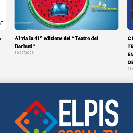

𝐀𝐥 𝐯𝐢𝐚 𝐥𝐚 𝟒𝟏ª 𝐞𝐝𝐢𝐳𝐢𝐨𝐧𝐞 𝐝𝐞𝐥 “𝐓𝐞𝐚𝐭𝐫𝐨 𝐝𝐞𝐢
C
𝐁𝐚𝐫𝐛𝐮𝐭𝐢”
T
31/07/2026
E
D
28