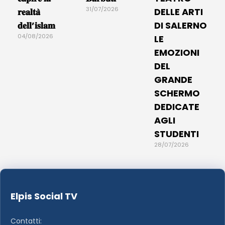
31/07/2026
𝐫𝐞𝐚𝐥𝐭𝐚̀
DELLE ARTI
𝐝𝐞𝐥𝐥’𝐢𝐬𝐥𝐚𝐦
DI SALERNO
04/08/2026
LE
EMOZIONI
DEL
GRANDE
SCHERMO
DEDICATE
AGLI
STUDENTI
28/07/2026
Elpis Social TV
Contatti: