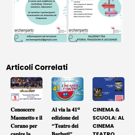
Articoli Correlati
𝐂𝐨𝐧𝐨𝐬𝐜𝐞𝐫𝐞
𝐀𝐥 𝐯𝐢𝐚 𝐥𝐚 𝟒𝟏ª
CINEMA &
𝐌𝐚𝐨𝐦𝐞𝐭𝐭𝐨 𝐞 𝐢𝐥
𝐞𝐝𝐢𝐳𝐢𝐨𝐧𝐞 𝐝𝐞𝐥
SCUOLA: AL
𝐂𝐨𝐫𝐚𝐧𝐨 𝐩𝐞𝐫
“𝐓𝐞𝐚𝐭𝐫𝐨 𝐝𝐞𝐢
CINEMA
𝐜𝐚𝐩𝐢𝐫𝐞 𝐥𝐚
𝐁𝐚𝐫𝐛𝐮𝐭𝐢”
TEATRO