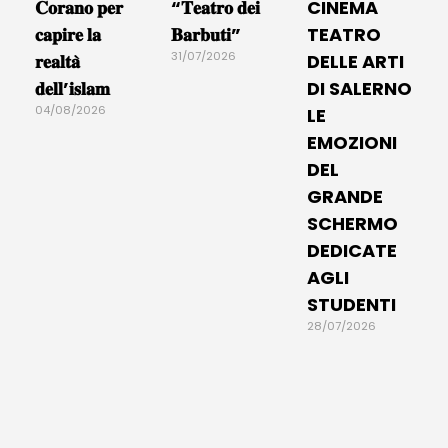
𝐂𝐨𝐫𝐚𝐧𝐨 𝐩𝐞𝐫
“𝐓𝐞𝐚𝐭𝐫𝐨 𝐝𝐞𝐢
CINEMA
𝐜𝐚𝐩𝐢𝐫𝐞 𝐥𝐚
𝐁𝐚𝐫𝐛𝐮𝐭𝐢”
TEATRO
31/07/2026
𝐫𝐞𝐚𝐥𝐭𝐚̀
DELLE ARTI
𝐝𝐞𝐥𝐥’𝐢𝐬𝐥𝐚𝐦
DI SALERNO
04/08/2026
LE
EMOZIONI
DEL
GRANDE
SCHERMO
DEDICATE
AGLI
STUDENTI
28/07/2026