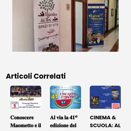
Articoli Correlati
𝐂𝐨𝐧𝐨𝐬𝐜𝐞𝐫𝐞
𝐀𝐥 𝐯𝐢𝐚 𝐥𝐚 𝟒𝟏ª
CINEMA &
𝐌𝐚𝐨𝐦𝐞𝐭𝐭𝐨 𝐞 𝐢𝐥
𝐞𝐝𝐢𝐳𝐢𝐨𝐧𝐞 𝐝𝐞𝐥
SCUOLA: AL