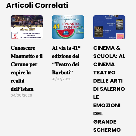
Articoli Correlati
𝐂𝐨𝐧𝐨𝐬𝐜𝐞𝐫𝐞
𝐀𝐥 𝐯𝐢𝐚 𝐥𝐚 𝟒𝟏ª
CINEMA &
𝐌𝐚𝐨𝐦𝐞𝐭𝐭𝐨 𝐞 𝐢𝐥
𝐞𝐝𝐢𝐳𝐢𝐨𝐧𝐞 𝐝𝐞𝐥
SCUOLA: AL
𝐂𝐨𝐫𝐚𝐧𝐨 𝐩𝐞𝐫
“𝐓𝐞𝐚𝐭𝐫𝐨 𝐝𝐞𝐢
CINEMA
𝐜𝐚𝐩𝐢𝐫𝐞 𝐥𝐚
𝐁𝐚𝐫𝐛𝐮𝐭𝐢”
TEATRO
31/07/2026
𝐫𝐞𝐚𝐥𝐭𝐚̀
DELLE ARTI
𝐝𝐞𝐥𝐥’𝐢𝐬𝐥𝐚𝐦
DI SALERNO
04/08/2026
LE
EMOZIONI
DEL
GRANDE
SCHERMO