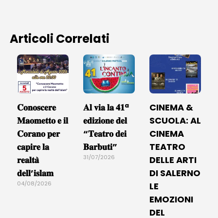
Articoli Correlati
𝐂𝐨𝐧𝐨𝐬𝐜𝐞𝐫𝐞
𝐀𝐥 𝐯𝐢𝐚 𝐥𝐚 𝟒𝟏ª
CINEMA &
𝐌𝐚𝐨𝐦𝐞𝐭𝐭𝐨 𝐞 𝐢𝐥
𝐞𝐝𝐢𝐳𝐢𝐨𝐧𝐞 𝐝𝐞𝐥
SCUOLA: AL
𝐂𝐨𝐫𝐚𝐧𝐨 𝐩𝐞𝐫
“𝐓𝐞𝐚𝐭𝐫𝐨 𝐝𝐞𝐢
CINEMA
𝐜𝐚𝐩𝐢𝐫𝐞 𝐥𝐚
𝐁𝐚𝐫𝐛𝐮𝐭𝐢”
TEATRO
31/07/2026
𝐫𝐞𝐚𝐥𝐭𝐚̀
DELLE ARTI
𝐝𝐞𝐥𝐥’𝐢𝐬𝐥𝐚𝐦
DI SALERNO
04/08/2026
LE
EMOZIONI
DEL