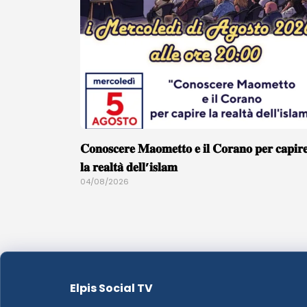
𝐂𝐨𝐧𝐨𝐬𝐜𝐞𝐫𝐞 𝐌𝐚𝐨𝐦𝐞𝐭𝐭𝐨 𝐞 𝐢𝐥 𝐂𝐨𝐫𝐚𝐧𝐨 𝐩𝐞𝐫 𝐜𝐚𝐩𝐢𝐫
𝐥𝐚 𝐫𝐞𝐚𝐥𝐭𝐚̀ 𝐝𝐞𝐥𝐥’𝐢𝐬𝐥𝐚𝐦
04/08/2026
Elpis Social TV