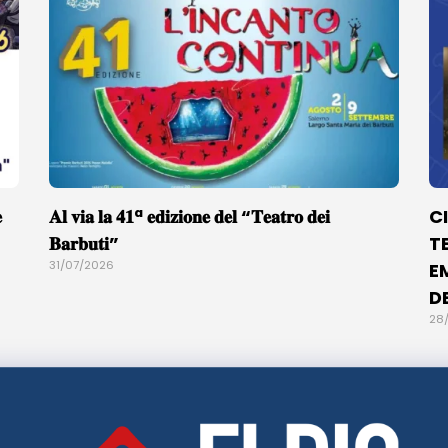

𝐀𝐥 𝐯𝐢𝐚 𝐥𝐚 𝟒𝟏ª 𝐞𝐝𝐢𝐳𝐢𝐨𝐧𝐞 𝐝𝐞𝐥 “𝐓𝐞𝐚𝐭𝐫𝐨 𝐝𝐞𝐢
C
𝐁𝐚𝐫𝐛𝐮𝐭𝐢”
T
31/07/2026
E
D
28