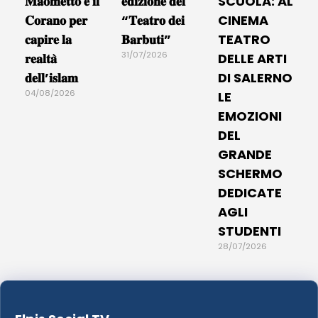
𝐌𝐚𝐨𝐦𝐞𝐭𝐭𝐨 𝐞 𝐢𝐥
𝐞𝐝𝐢𝐳𝐢𝐨𝐧𝐞 𝐝𝐞𝐥
SCUOLA: AL
𝐂𝐨𝐫𝐚𝐧𝐨 𝐩𝐞𝐫
“𝐓𝐞𝐚𝐭𝐫𝐨 𝐝𝐞𝐢
CINEMA
𝐜𝐚𝐩𝐢𝐫𝐞 𝐥𝐚
𝐁𝐚𝐫𝐛𝐮𝐭𝐢”
TEATRO
31/07/2026
𝐫𝐞𝐚𝐥𝐭𝐚̀
DELLE ARTI
𝐝𝐞𝐥𝐥’𝐢𝐬𝐥𝐚𝐦
DI SALERNO
04/08/2026
LE
EMOZIONI
DEL
GRANDE
SCHERMO
DEDICATE
AGLI
STUDENTI
28/07/2026