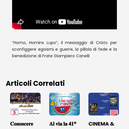
“Homo, Homins Lupo”, il messaggio di Cristo per
sconfiggere egoismi e guerre, la pillola di fede e la
benedizione di Frate Giampiero Canelli
Articoli Correlati
𝐂𝐨𝐧𝐨𝐬𝐜𝐞𝐫𝐞
𝐀𝐥 𝐯𝐢𝐚 𝐥𝐚 𝟒𝟏ª
CINEMA &