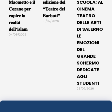
𝐌𝐚𝐨𝐦𝐞𝐭𝐭𝐨 𝐞 𝐢𝐥
𝐞𝐝𝐢𝐳𝐢𝐨𝐧𝐞 𝐝𝐞𝐥
SCUOLA: AL
𝐂𝐨𝐫𝐚𝐧𝐨 𝐩𝐞𝐫
“𝐓𝐞𝐚𝐭𝐫𝐨 𝐝𝐞𝐢
CINEMA
𝐜𝐚𝐩𝐢𝐫𝐞 𝐥𝐚
𝐁𝐚𝐫𝐛𝐮𝐭𝐢”
TEATRO
31/07/2026
𝐫𝐞𝐚𝐥𝐭𝐚̀
DELLE ARTI
𝐝𝐞𝐥𝐥’𝐢𝐬𝐥𝐚𝐦
DI SALERNO
04/08/2026
LE
EMOZIONI
DEL
GRANDE
SCHERMO
DEDICATE
AGLI
STUDENTI
28/07/2026