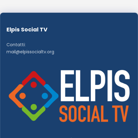
Elpis Social TV
Contatti:
mail@elpissocialtv.org