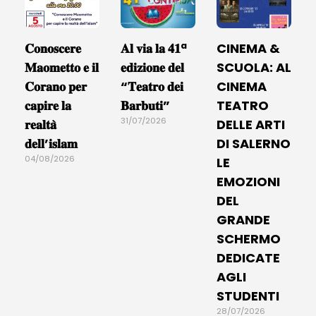
𝐂𝐨𝐧𝐨𝐬𝐜𝐞𝐫𝐞
𝐀𝐥 𝐯𝐢𝐚 𝐥𝐚 𝟒𝟏ª
CINEMA &
𝐌𝐚𝐨𝐦𝐞𝐭𝐭𝐨 𝐞 𝐢𝐥
𝐞𝐝𝐢𝐳𝐢𝐨𝐧𝐞 𝐝𝐞𝐥
SCUOLA: AL
𝐂𝐨𝐫𝐚𝐧𝐨 𝐩𝐞𝐫
“𝐓𝐞𝐚𝐭𝐫𝐨 𝐝𝐞𝐢
CINEMA
𝐜𝐚𝐩𝐢𝐫𝐞 𝐥𝐚
𝐁𝐚𝐫𝐛𝐮𝐭𝐢”
TEATRO
31/07/2026
𝐫𝐞𝐚𝐥𝐭𝐚̀
DELLE ARTI
𝐝𝐞𝐥𝐥’𝐢𝐬𝐥𝐚𝐦
DI SALERNO
04/08/2026
LE
EMOZIONI
DEL
GRANDE
SCHERMO
DEDICATE
AGLI
STUDENTI
28/07/2026