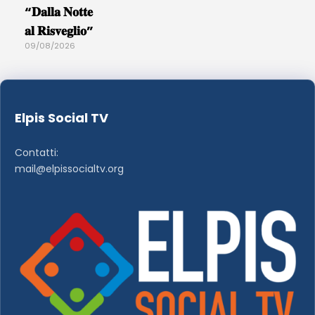
“𝐃𝐚𝐥𝐥𝐚 𝐍𝐨𝐭𝐭𝐞
𝐚𝐥 𝐑𝐢𝐬𝐯𝐞𝐠𝐥𝐢𝐨”
09/08/2026
Elpis Social TV
Contatti:
mail@elpissocialtv.org