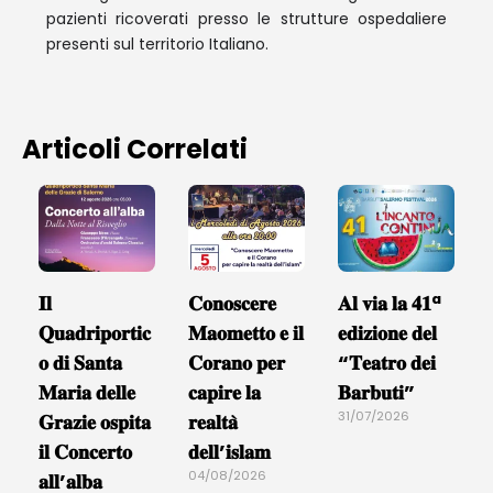
pazienti ricoverati presso le strutture ospedaliere
presenti sul territorio Italiano.
Articoli Correlati
𝐈𝐥
𝐂𝐨𝐧𝐨𝐬𝐜𝐞𝐫𝐞
𝐀𝐥 𝐯𝐢𝐚 𝐥𝐚 𝟒𝟏ª
𝐐𝐮𝐚𝐝𝐫𝐢𝐩𝐨𝐫𝐭𝐢𝐜
𝐌𝐚𝐨𝐦𝐞𝐭𝐭𝐨 𝐞 𝐢𝐥
𝐞𝐝𝐢𝐳𝐢𝐨𝐧𝐞 𝐝𝐞𝐥
𝐨 𝐝𝐢 𝐒𝐚𝐧𝐭𝐚
𝐂𝐨𝐫𝐚𝐧𝐨 𝐩𝐞𝐫
“𝐓𝐞𝐚𝐭𝐫𝐨 𝐝𝐞𝐢
𝐌𝐚𝐫𝐢𝐚 𝐝𝐞𝐥𝐥𝐞
𝐜𝐚𝐩𝐢𝐫𝐞 𝐥𝐚
𝐁𝐚𝐫𝐛𝐮𝐭𝐢”
31/07/2026
𝐆𝐫𝐚𝐳𝐢𝐞 𝐨𝐬𝐩𝐢𝐭𝐚
𝐫𝐞𝐚𝐥𝐭𝐚̀
𝐢𝐥 𝐂𝐨𝐧𝐜𝐞𝐫𝐭𝐨
𝐝𝐞𝐥𝐥’𝐢𝐬𝐥𝐚𝐦
04/08/2026
𝐚𝐥𝐥’𝐚𝐥𝐛𝐚