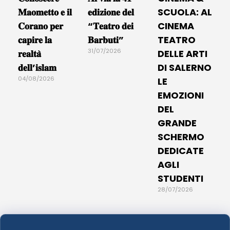
𝐌𝐚𝐨𝐦𝐞𝐭𝐭𝐨 𝐞 𝐢𝐥
𝐞𝐝𝐢𝐳𝐢𝐨𝐧𝐞 𝐝𝐞𝐥
SCUOLA: AL
𝐂𝐨𝐫𝐚𝐧𝐨 𝐩𝐞𝐫
“𝐓𝐞𝐚𝐭𝐫𝐨 𝐝𝐞𝐢
CINEMA
𝐜𝐚𝐩𝐢𝐫𝐞 𝐥𝐚
𝐁𝐚𝐫𝐛𝐮𝐭𝐢”
TEATRO
31/07/2026
𝐫𝐞𝐚𝐥𝐭𝐚̀
DELLE ARTI
𝐝𝐞𝐥𝐥’𝐢𝐬𝐥𝐚𝐦
DI SALERNO
04/08/2026
LE
EMOZIONI
DEL
GRANDE
SCHERMO
DEDICATE
AGLI
STUDENTI
28/07/2026