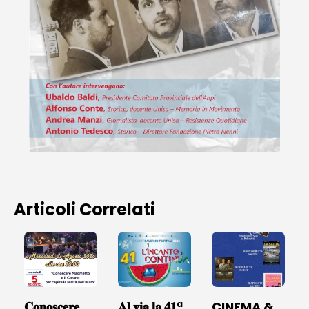
Articoli Correlati
𝐂𝐨𝐧𝐨𝐬𝐜𝐞𝐫𝐞
𝐀𝐥 𝐯𝐢𝐚 𝐥𝐚 𝟒𝟏ª
CINEMA &