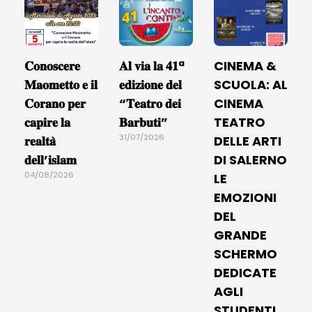
𝐂𝐨𝐧𝐨𝐬𝐜𝐞𝐫𝐞
𝐀𝐥 𝐯𝐢𝐚 𝐥𝐚 𝟒𝟏ª
CINEMA &
𝐌𝐚𝐨𝐦𝐞𝐭𝐭𝐨 𝐞 𝐢𝐥
𝐞𝐝𝐢𝐳𝐢𝐨𝐧𝐞 𝐝𝐞𝐥
SCUOLA: AL
𝐂𝐨𝐫𝐚𝐧𝐨 𝐩𝐞𝐫
“𝐓𝐞𝐚𝐭𝐫𝐨 𝐝𝐞𝐢
CINEMA
𝐜𝐚𝐩𝐢𝐫𝐞 𝐥𝐚
𝐁𝐚𝐫𝐛𝐮𝐭𝐢”
TEATRO
31/07/2026
𝐫𝐞𝐚𝐥𝐭𝐚̀
DELLE ARTI
𝐝𝐞𝐥𝐥’𝐢𝐬𝐥𝐚𝐦
DI SALERNO
04/08/2026
LE
EMOZIONI
DEL
GRANDE
SCHERMO
DEDICATE
AGLI
STUDENTI