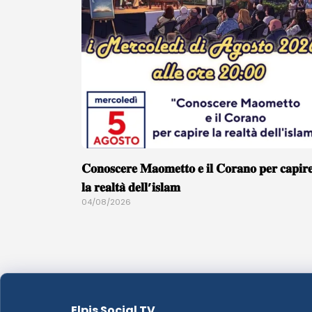
𝐂𝐨𝐧𝐨𝐬𝐜𝐞𝐫𝐞 𝐌𝐚𝐨𝐦𝐞𝐭𝐭𝐨 𝐞 𝐢𝐥 𝐂𝐨𝐫𝐚𝐧𝐨 𝐩𝐞𝐫 𝐜𝐚𝐩𝐢𝐫
𝐥𝐚 𝐫𝐞𝐚𝐥𝐭𝐚̀ 𝐝𝐞𝐥𝐥’𝐢𝐬𝐥𝐚𝐦
04/08/2026
Elpis Social TV