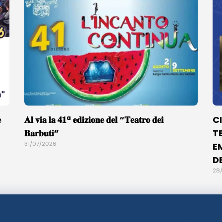

𝐀𝐥 𝐯𝐢𝐚 𝐥𝐚 𝟒𝟏ª 𝐞𝐝𝐢𝐳𝐢𝐨𝐧𝐞 𝐝𝐞𝐥 “𝐓𝐞𝐚𝐭𝐫𝐨 𝐝𝐞𝐢
C
𝐁𝐚𝐫𝐛𝐮𝐭𝐢”
T
31/07/2026
E
D
28