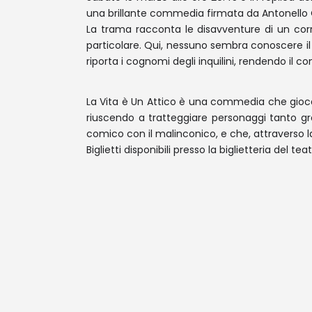
una brillante commedia firmata da Antonello C
La trama racconta le disavventure di un cor
particolare. Qui, nessuno sembra conoscere il d
riporta i cognomi degli inquilini, rendendo il 
La Vita è Un Attico è una commedia che gioca su
riuscendo a tratteggiare personaggi tanto g
comico con il malinconico, e che, attraverso la 
Biglietti disponibili presso la biglietteria del tea