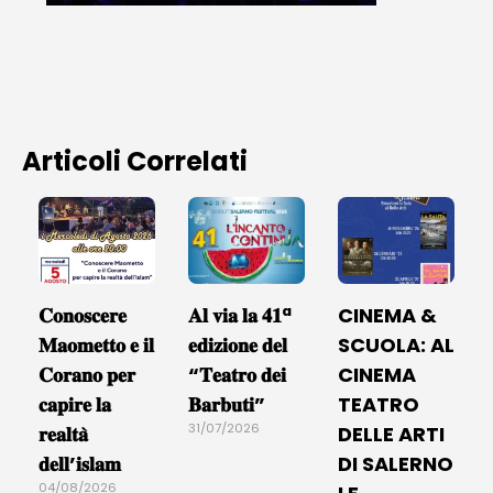
Articoli Correlati
𝐂𝐨𝐧𝐨𝐬𝐜𝐞𝐫𝐞
𝐀𝐥 𝐯𝐢𝐚 𝐥𝐚 𝟒𝟏ª
CINEMA &
𝐌𝐚𝐨𝐦𝐞𝐭𝐭𝐨 𝐞 𝐢𝐥
𝐞𝐝𝐢𝐳𝐢𝐨𝐧𝐞 𝐝𝐞𝐥
SCUOLA: AL
𝐂𝐨𝐫𝐚𝐧𝐨 𝐩𝐞𝐫
“𝐓𝐞𝐚𝐭𝐫𝐨 𝐝𝐞𝐢
CINEMA
𝐜𝐚𝐩𝐢𝐫𝐞 𝐥𝐚
𝐁𝐚𝐫𝐛𝐮𝐭𝐢”
TEATRO
31/07/2026
𝐫𝐞𝐚𝐥𝐭𝐚̀
DELLE ARTI
𝐝𝐞𝐥𝐥’𝐢𝐬𝐥𝐚𝐦
DI SALERNO
04/08/2026