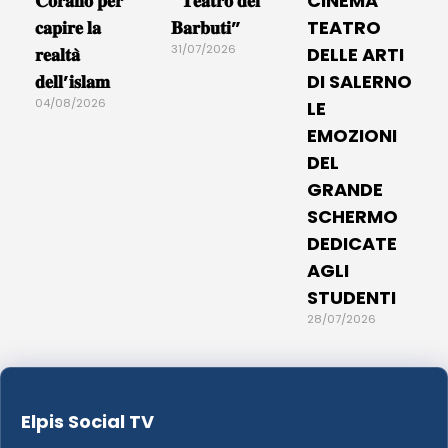
𝐂𝐨𝐫𝐚𝐧𝐨 𝐩𝐞𝐫
“𝐓𝐞𝐚𝐭𝐫𝐨 𝐝𝐞𝐢
CINEMA
𝐜𝐚𝐩𝐢𝐫𝐞 𝐥𝐚
𝐁𝐚𝐫𝐛𝐮𝐭𝐢”
TEATRO
31/07/2026
𝐫𝐞𝐚𝐥𝐭𝐚̀
DELLE ARTI
𝐝𝐞𝐥𝐥’𝐢𝐬𝐥𝐚𝐦
DI SALERNO
04/08/2026
LE
EMOZIONI
DEL
GRANDE
SCHERMO
DEDICATE
AGLI
STUDENTI
28/07/2026
Elpis Social TV