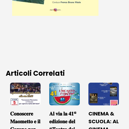
Articoli Correlati
𝐂𝐨𝐧𝐨𝐬𝐜𝐞𝐫𝐞
𝐀𝐥 𝐯𝐢𝐚 𝐥𝐚 𝟒𝟏ª
CINEMA &
𝐌𝐚𝐨𝐦𝐞𝐭𝐭𝐨 𝐞 𝐢𝐥
𝐞𝐝𝐢𝐳𝐢𝐨𝐧𝐞 𝐝𝐞𝐥
SCUOLA: AL