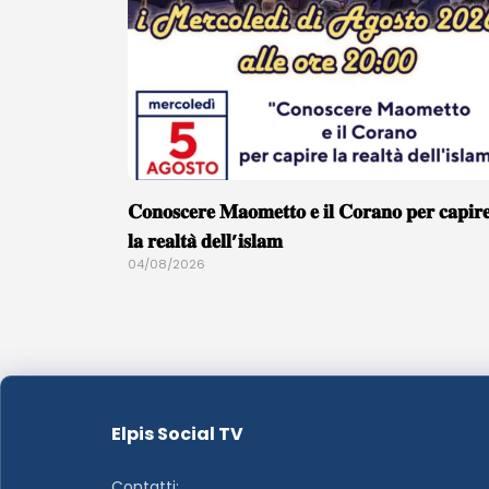
𝐂𝐨𝐧𝐨𝐬𝐜𝐞𝐫𝐞 𝐌𝐚𝐨𝐦𝐞𝐭𝐭𝐨 𝐞 𝐢𝐥 𝐂𝐨𝐫𝐚𝐧𝐨 𝐩𝐞𝐫 𝐜𝐚𝐩𝐢𝐫
𝐥𝐚 𝐫𝐞𝐚𝐥𝐭𝐚̀ 𝐝𝐞𝐥𝐥’𝐢𝐬𝐥𝐚𝐦
04/08/2026
Elpis Social TV
Contatti: