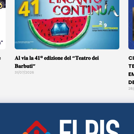

𝐀𝐥 𝐯𝐢𝐚 𝐥𝐚 𝟒𝟏ª 𝐞𝐝𝐢𝐳𝐢𝐨𝐧𝐞 𝐝𝐞𝐥 “𝐓𝐞𝐚𝐭𝐫𝐨 𝐝𝐞𝐢
C
𝐁𝐚𝐫𝐛𝐮𝐭𝐢”
T
31/07/2026
E
D
28