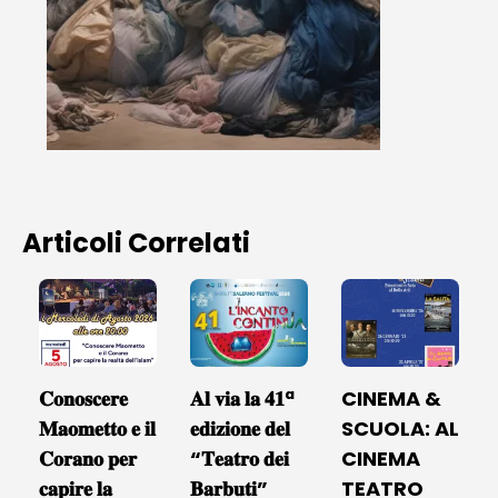
Articoli Correlati
𝐂𝐨𝐧𝐨𝐬𝐜𝐞𝐫𝐞
𝐀𝐥 𝐯𝐢𝐚 𝐥𝐚 𝟒𝟏ª
CINEMA &
𝐌𝐚𝐨𝐦𝐞𝐭𝐭𝐨 𝐞 𝐢𝐥
𝐞𝐝𝐢𝐳𝐢𝐨𝐧𝐞 𝐝𝐞𝐥
SCUOLA: AL
𝐂𝐨𝐫𝐚𝐧𝐨 𝐩𝐞𝐫
“𝐓𝐞𝐚𝐭𝐫𝐨 𝐝𝐞𝐢
CINEMA
𝐜𝐚𝐩𝐢𝐫𝐞 𝐥𝐚
𝐁𝐚𝐫𝐛𝐮𝐭𝐢”
TEATRO