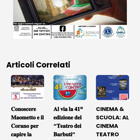
Articoli Correlati
𝐂𝐨𝐧𝐨𝐬𝐜𝐞𝐫𝐞
𝐀𝐥 𝐯𝐢𝐚 𝐥𝐚 𝟒𝟏ª
CINEMA &
𝐌𝐚𝐨𝐦𝐞𝐭𝐭𝐨 𝐞 𝐢𝐥
𝐞𝐝𝐢𝐳𝐢𝐨𝐧𝐞 𝐝𝐞𝐥
SCUOLA: AL
𝐂𝐨𝐫𝐚𝐧𝐨 𝐩𝐞𝐫
“𝐓𝐞𝐚𝐭𝐫𝐨 𝐝𝐞𝐢
CINEMA
𝐜𝐚𝐩𝐢𝐫𝐞 𝐥𝐚
𝐁𝐚𝐫𝐛𝐮𝐭𝐢”
TEATRO