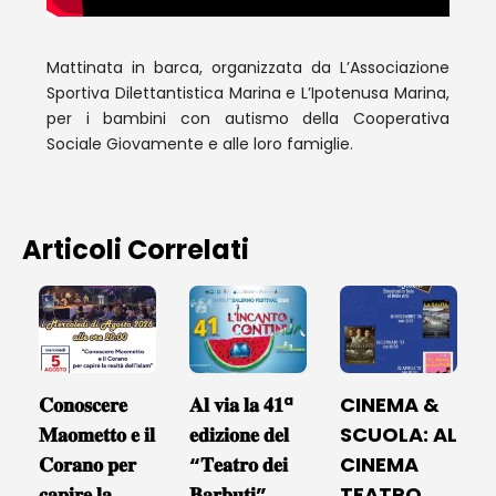
Mattinata in barca, organizzata da L’Associazione
Sportiva Dilettantistica Marina e L’Ipotenusa Marina,
per i bambini con autismo della Cooperativa
Sociale Giovamente e alle loro famiglie.
Articoli Correlati
𝐂𝐨𝐧𝐨𝐬𝐜𝐞𝐫𝐞
𝐀𝐥 𝐯𝐢𝐚 𝐥𝐚 𝟒𝟏ª
CINEMA &
𝐌𝐚𝐨𝐦𝐞𝐭𝐭𝐨 𝐞 𝐢𝐥
𝐞𝐝𝐢𝐳𝐢𝐨𝐧𝐞 𝐝𝐞𝐥
SCUOLA: AL
𝐂𝐨𝐫𝐚𝐧𝐨 𝐩𝐞𝐫
“𝐓𝐞𝐚𝐭𝐫𝐨 𝐝𝐞𝐢
CINEMA
𝐜𝐚𝐩𝐢𝐫𝐞 𝐥𝐚
𝐁𝐚𝐫𝐛𝐮𝐭𝐢”
TEATRO