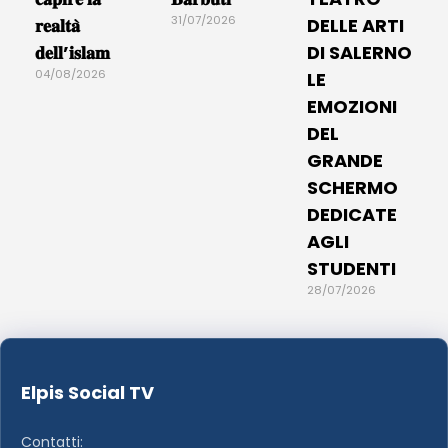
31/07/2026
𝐫𝐞𝐚𝐥𝐭𝐚̀
DELLE ARTI
𝐝𝐞𝐥𝐥’𝐢𝐬𝐥𝐚𝐦
DI SALERNO
04/08/2026
LE
EMOZIONI
DEL
GRANDE
SCHERMO
DEDICATE
AGLI
STUDENTI
28/07/2026
Elpis Social TV
Contatti: