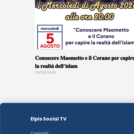
𝐂𝐨𝐧𝐨𝐬𝐜𝐞𝐫𝐞 𝐌𝐚𝐨𝐦𝐞𝐭𝐭𝐨 𝐞 𝐢𝐥 𝐂𝐨𝐫𝐚𝐧𝐨 𝐩𝐞𝐫 𝐜𝐚𝐩𝐢𝐫
𝐥𝐚 𝐫𝐞𝐚𝐥𝐭𝐚̀ 𝐝𝐞𝐥𝐥’𝐢𝐬𝐥𝐚𝐦
04/08/2026
Elpis Social TV
Contatti: