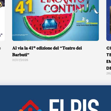

𝐀𝐥 𝐯𝐢𝐚 𝐥𝐚 𝟒𝟏ª 𝐞𝐝𝐢𝐳𝐢𝐨𝐧𝐞 𝐝𝐞𝐥 “𝐓𝐞𝐚𝐭𝐫𝐨 𝐝𝐞𝐢
C
𝐁𝐚𝐫𝐛𝐮𝐭𝐢”
T
31/07/2026
E
D
28