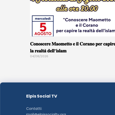
𝐂𝐨𝐧𝐨𝐬𝐜𝐞𝐫𝐞 𝐌𝐚𝐨𝐦𝐞𝐭𝐭𝐨 𝐞 𝐢𝐥 𝐂𝐨𝐫𝐚𝐧𝐨 𝐩𝐞𝐫 𝐜𝐚𝐩𝐢𝐫
𝐥𝐚 𝐫𝐞𝐚𝐥𝐭𝐚̀ 𝐝𝐞𝐥𝐥’𝐢𝐬𝐥𝐚𝐦
04/08/2026
Elpis Social TV
Contatti:
mail@elpissocialtv.org