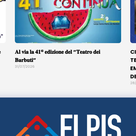

𝐀𝐥 𝐯𝐢𝐚 𝐥𝐚 𝟒𝟏ª 𝐞𝐝𝐢𝐳𝐢𝐨𝐧𝐞 𝐝𝐞𝐥 “𝐓𝐞𝐚𝐭𝐫𝐨 𝐝𝐞𝐢
C
𝐁𝐚𝐫𝐛𝐮𝐭𝐢”
T
31/07/2026
E
D
28