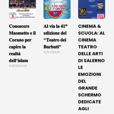
𝐂𝐨𝐧𝐨𝐬𝐜𝐞𝐫𝐞
𝐀𝐥 𝐯𝐢𝐚 𝐥𝐚 𝟒𝟏ª
CINEMA &
𝐌𝐚𝐨𝐦𝐞𝐭𝐭𝐨 𝐞 𝐢𝐥
𝐞𝐝𝐢𝐳𝐢𝐨𝐧𝐞 𝐝𝐞𝐥
SCUOLA: AL
𝐂𝐨𝐫𝐚𝐧𝐨 𝐩𝐞𝐫
“𝐓𝐞𝐚𝐭𝐫𝐨 𝐝𝐞𝐢
CINEMA
𝐜𝐚𝐩𝐢𝐫𝐞 𝐥𝐚
𝐁𝐚𝐫𝐛𝐮𝐭𝐢”
TEATRO
31/07/2026
𝐫𝐞𝐚𝐥𝐭𝐚̀
DELLE ARTI
𝐝𝐞𝐥𝐥’𝐢𝐬𝐥𝐚𝐦
DI SALERNO
04/08/2026
LE
EMOZIONI
DEL
GRANDE
SCHERMO
DEDICATE
AGLI