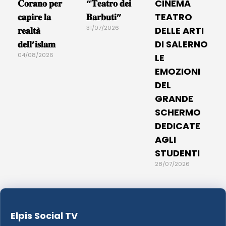
𝐂𝐨𝐫𝐚𝐧𝐨 𝐩𝐞𝐫
“𝐓𝐞𝐚𝐭𝐫𝐨 𝐝𝐞𝐢
CINEMA
𝐜𝐚𝐩𝐢𝐫𝐞 𝐥𝐚
𝐁𝐚𝐫𝐛𝐮𝐭𝐢”
TEATRO
31/07/2026
𝐫𝐞𝐚𝐥𝐭𝐚̀
DELLE ARTI
𝐝𝐞𝐥𝐥’𝐢𝐬𝐥𝐚𝐦
DI SALERNO
04/08/2026
LE
EMOZIONI
DEL
GRANDE
SCHERMO
DEDICATE
AGLI
STUDENTI
28/07/2026
Elpis Social TV