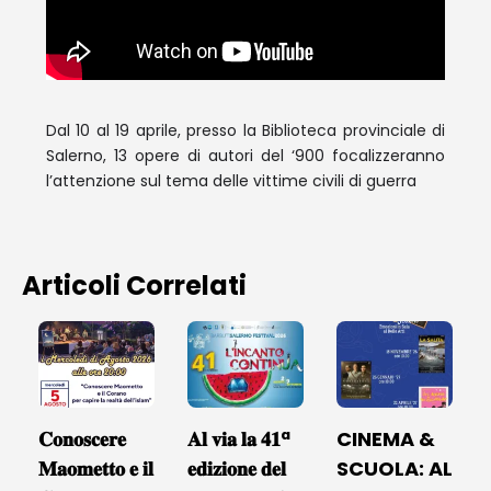
Dal 10 al 19 aprile, presso la Biblioteca provinciale di
Salerno, 13 opere di autori del ‘900 focalizzeranno
l’attenzione sul tema delle vittime civili di guerra
Articoli Correlati
𝐂𝐨𝐧𝐨𝐬𝐜𝐞𝐫𝐞
𝐀𝐥 𝐯𝐢𝐚 𝐥𝐚 𝟒𝟏ª
CINEMA &
𝐌𝐚𝐨𝐦𝐞𝐭𝐭𝐨 𝐞 𝐢𝐥
𝐞𝐝𝐢𝐳𝐢𝐨𝐧𝐞 𝐝𝐞𝐥
SCUOLA: AL