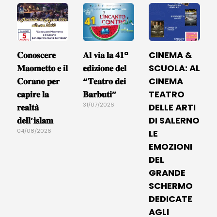
𝐂𝐨𝐧𝐨𝐬𝐜𝐞𝐫𝐞
𝐀𝐥 𝐯𝐢𝐚 𝐥𝐚 𝟒𝟏ª
CINEMA &
𝐌𝐚𝐨𝐦𝐞𝐭𝐭𝐨 𝐞 𝐢𝐥
𝐞𝐝𝐢𝐳𝐢𝐨𝐧𝐞 𝐝𝐞𝐥
SCUOLA: AL
𝐂𝐨𝐫𝐚𝐧𝐨 𝐩𝐞𝐫
“𝐓𝐞𝐚𝐭𝐫𝐨 𝐝𝐞𝐢
CINEMA
𝐜𝐚𝐩𝐢𝐫𝐞 𝐥𝐚
𝐁𝐚𝐫𝐛𝐮𝐭𝐢”
TEATRO
31/07/2026
𝐫𝐞𝐚𝐥𝐭𝐚̀
DELLE ARTI
𝐝𝐞𝐥𝐥’𝐢𝐬𝐥𝐚𝐦
DI SALERNO
04/08/2026
LE
EMOZIONI
DEL
GRANDE
SCHERMO
DEDICATE
AGLI