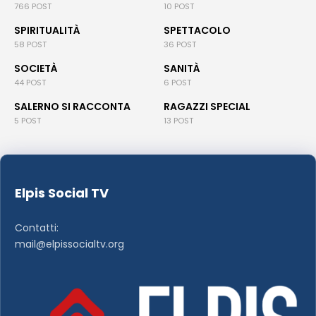
766 POST
10 POST
SPIRITUALITÀ
SPETTACOLO
58 POST
36 POST
SOCIETÀ
SANITÀ
44 POST
6 POST
SALERNO SI RACCONTA
RAGAZZI SPECIAL
5 POST
13 POST
Elpis Social TV
Contatti:
mail@elpissocialtv.org