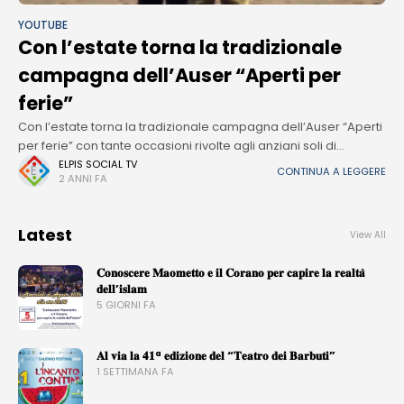
YOUTUBE
Con l’estate torna la tradizionale
campagna dell’Auser “Aperti per
ferie”
Con l’estate torna la tradizionale campagna dell’Auser “Aperti
per ferie” con tante occasioni rivolte agli anziani soli di
socializzazione, turismo, cultura, aiuti concreti per vivere le
ELPIS SOCIAL TV
CONTINUA A LEGGERE
2 ANNI FA
giornate estive con più
Latest
View All
𝐂𝐨𝐧𝐨𝐬𝐜𝐞𝐫𝐞 𝐌𝐚𝐨𝐦𝐞𝐭𝐭𝐨 𝐞 𝐢𝐥 𝐂𝐨𝐫𝐚𝐧𝐨 𝐩𝐞𝐫 𝐜𝐚𝐩𝐢𝐫𝐞 𝐥𝐚 𝐫𝐞𝐚𝐥𝐭𝐚̀
𝐝𝐞𝐥𝐥’𝐢𝐬𝐥𝐚𝐦
5 GIORNI FA
𝐀𝐥 𝐯𝐢𝐚 𝐥𝐚 𝟒𝟏ª 𝐞𝐝𝐢𝐳𝐢𝐨𝐧𝐞 𝐝𝐞𝐥 “𝐓𝐞𝐚𝐭𝐫𝐨 𝐝𝐞𝐢 𝐁𝐚𝐫𝐛𝐮𝐭𝐢”
1 SETTIMANA FA