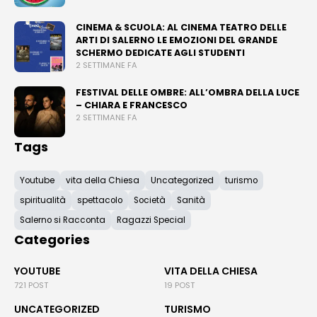
CINEMA & SCUOLA: AL CINEMA TEATRO DELLE
ARTI DI SALERNO LE EMOZIONI DEL GRANDE
SCHERMO DEDICATE AGLI STUDENTI
2 SETTIMANE FA
FESTIVAL DELLE OMBRE: ALL’OMBRA DELLA LUCE
– CHIARA E FRANCESCO
2 SETTIMANE FA
Tags
Youtube
vita della Chiesa
Uncategorized
turismo
spiritualità
spettacolo
Società
Sanità
Salerno si Racconta
Ragazzi Special
Categories
YOUTUBE
VITA DELLA CHIESA
721 POST
19 POST
UNCATEGORIZED
TURISMO