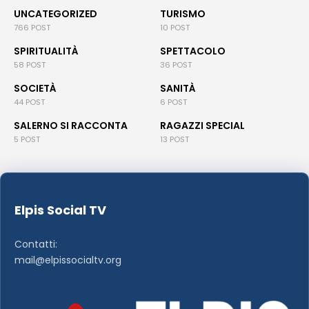
UNCATEGORIZED
TURISMO
766 POST
10 POST
SPIRITUALITÀ
SPETTACOLO
58 POST
36 POST
SOCIETÀ
SANITÀ
44 POST
6 POST
SALERNO SI RACCONTA
RAGAZZI SPECIAL
5 POST
13 POST
Elpis Social TV
Contatti:
mail@elpissocialtv.org