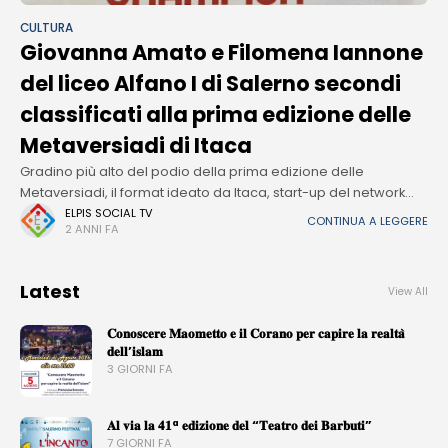
CULTURA
Giovanna Amato e Filomena Iannone
del liceo Alfano I di Salerno secondi
classificati alla prima edizione delle
Metaversiadi di Itaca
Gradino più alto del podio della prima edizione delle
Metaversiadi, il format ideato da Itaca, start-up del network
FMTS Group, specializzata nello sviluppo di contenuti didattici
ELPIS SOCIAL TV
CONTINUA A LEGGERE
2 ANNI FA
in Realtà Virtuale, che
Latest
View All
𝐂𝐨𝐧𝐨𝐬𝐜𝐞𝐫𝐞 𝐌𝐚𝐨𝐦𝐞𝐭𝐭𝐨 𝐞 𝐢𝐥 𝐂𝐨𝐫𝐚𝐧𝐨 𝐩𝐞𝐫 𝐜𝐚𝐩𝐢𝐫𝐞 𝐥𝐚 𝐫𝐞𝐚𝐥𝐭𝐚̀
𝐝𝐞𝐥𝐥’𝐢𝐬𝐥𝐚𝐦
3 GIORNI FA
𝐀𝐥 𝐯𝐢𝐚 𝐥𝐚 𝟒𝟏ª 𝐞𝐝𝐢𝐳𝐢𝐨𝐧𝐞 𝐝𝐞𝐥 “𝐓𝐞𝐚𝐭𝐫𝐨 𝐝𝐞𝐢 𝐁𝐚𝐫𝐛𝐮𝐭𝐢”
7 GIORNI FA