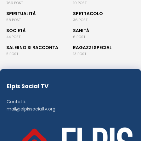
766 POST
10 POST
SPIRITUALITÀ
SPETTACOLO
58 POST
36 POST
SOCIETÀ
SANITÀ
44 POST
6 POST
SALERNO SI RACCONTA
RAGAZZI SPECIAL
5 POST
13 POST
Elpis Social TV
Contatti:
mail@elpissocialtv.org