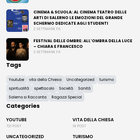
CINEMA & SCUOLA: AL CINEMA TEATRO DELLE
ARTI DI SALERNO LE EMOZIONI DEL GRANDE
SCHERMO DEDICATE AGLI STUDENTI
2 SETTIMANE FA
FESTIVAL DELLE OMBRE: ALL’OMBRA DELLA LUCE
– CHIARA E FRANCESCO
2 SETTIMANE FA
Tags
Youtube
vita della Chiesa
Uncategorized
turismo
spiritualità
spettacolo
Società
Sanità
Salerno si Racconta
Ragazzi Special
Categories
YOUTUBE
VITA DELLA CHIESA
721 POST
19 POST
UNCATEGORIZED
TURISMO