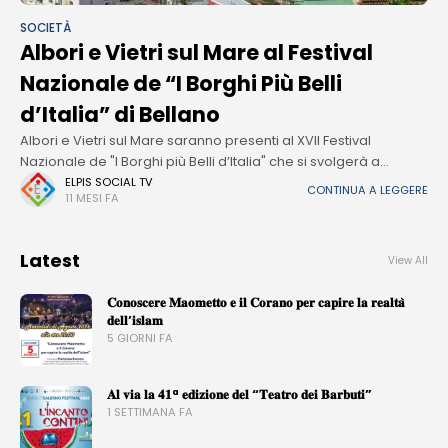
SOCIETÀ
Albori e Vietri sul Mare al Festival
Nazionale de “I Borghi Più Belli
d’Italia” di Bellano
Albori e Vietri sul Mare saranno presenti al XVII Festival
Nazionale de "I Borghi più Belli d’Italia" che si svolgerà a
Bellano (Lecco), sul Lago di Como, dal 26 al
ELPIS SOCIAL TV
CONTINUA A LEGGERE
11 MESI FA
Latest
View All
𝐂𝐨𝐧𝐨𝐬𝐜𝐞𝐫𝐞 𝐌𝐚𝐨𝐦𝐞𝐭𝐭𝐨 𝐞 𝐢𝐥 𝐂𝐨𝐫𝐚𝐧𝐨 𝐩𝐞𝐫 𝐜𝐚𝐩𝐢𝐫𝐞 𝐥𝐚 𝐫𝐞𝐚𝐥𝐭𝐚̀
𝐝𝐞𝐥𝐥’𝐢𝐬𝐥𝐚𝐦
5 GIORNI FA
𝐀𝐥 𝐯𝐢𝐚 𝐥𝐚 𝟒𝟏ª 𝐞𝐝𝐢𝐳𝐢𝐨𝐧𝐞 𝐝𝐞𝐥 “𝐓𝐞𝐚𝐭𝐫𝐨 𝐝𝐞𝐢 𝐁𝐚𝐫𝐛𝐮𝐭𝐢”
1 SETTIMANA FA