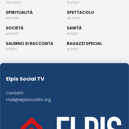
766 POST
10 POST
SPIRITUALITÀ
SPETTACOLO
58 POST
36 POST
SOCIETÀ
SANITÀ
44 POST
6 POST
SALERNO SI RACCONTA
RAGAZZI SPECIAL
5 POST
13 POST
Elpis Social TV
Contatti:
mail@elpissocialtv.org