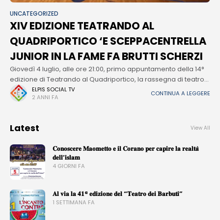
UNCATEGORIZED
XIV EDIZIONE TEATRANDO AL
QUADRIPORTICO ‘E SCEPPACENTRELLA
JUNIOR IN LA FAME FA BRUTTI SCHERZI
Giovedì 4 luglio, alle ore 21:00, primo appuntamento della 14°
edizione di Teatrando al Quadriportico, la rassegna di teatro
amatoriale, organizzata dall'Associazione Planum Montis e
ELPIS SOCIAL TV
CONTINUA A LEGGERE
2 ANNI FA
dalla compagnia " 'E Sceppacentrella"
Latest
View All
𝐂𝐨𝐧𝐨𝐬𝐜𝐞𝐫𝐞 𝐌𝐚𝐨𝐦𝐞𝐭𝐭𝐨 𝐞 𝐢𝐥 𝐂𝐨𝐫𝐚𝐧𝐨 𝐩𝐞𝐫 𝐜𝐚𝐩𝐢𝐫𝐞 𝐥𝐚 𝐫𝐞𝐚𝐥𝐭𝐚̀
𝐝𝐞𝐥𝐥’𝐢𝐬𝐥𝐚𝐦
4 GIORNI FA
𝐀𝐥 𝐯𝐢𝐚 𝐥𝐚 𝟒𝟏ª 𝐞𝐝𝐢𝐳𝐢𝐨𝐧𝐞 𝐝𝐞𝐥 “𝐓𝐞𝐚𝐭𝐫𝐨 𝐝𝐞𝐢 𝐁𝐚𝐫𝐛𝐮𝐭𝐢”
1 SETTIMANA FA