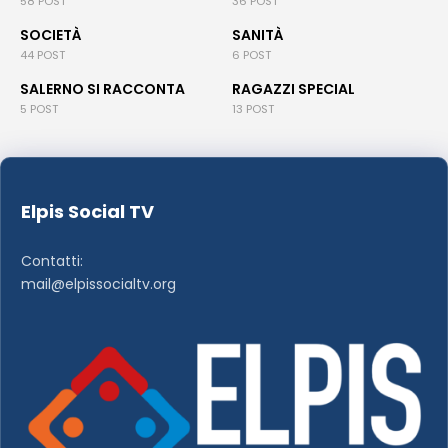
58 POST
36 POST
SOCIETÀ
SANITÀ
44 POST
6 POST
SALERNO SI RACCONTA
RAGAZZI SPECIAL
5 POST
13 POST
Elpis Social TV
Contatti:
mail@elpissocialtv.org