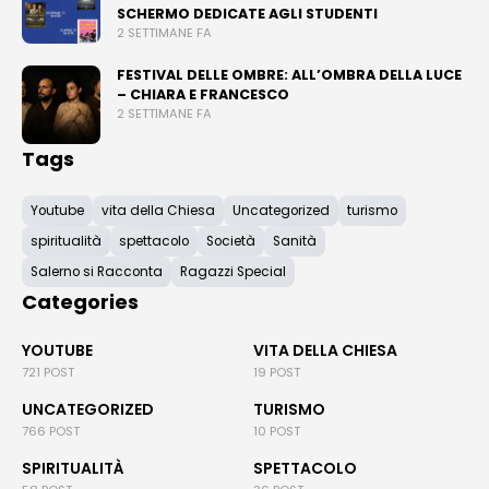
SCHERMO DEDICATE AGLI STUDENTI
2 SETTIMANE FA
FESTIVAL DELLE OMBRE: ALL’OMBRA DELLA LUCE
– CHIARA E FRANCESCO
2 SETTIMANE FA
Tags
Youtube
vita della Chiesa
Uncategorized
turismo
spiritualità
spettacolo
Società
Sanità
Salerno si Racconta
Ragazzi Special
Categories
YOUTUBE
VITA DELLA CHIESA
721 POST
19 POST
UNCATEGORIZED
TURISMO
766 POST
10 POST
SPIRITUALITÀ
SPETTACOLO