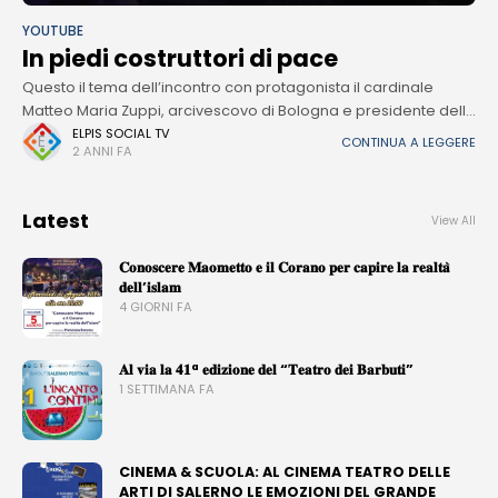
YOUTUBE
In piedi costruttori di pace
Questo il tema dell’incontro con protagonista il cardinale
Matteo Maria Zuppi, arcivescovo di Bologna e presidente della
Conferenza Episcopale Italiana, quarto appuntamento del
ELPIS SOCIAL TV
CONTINUA A LEGGERE
2 ANNI FA
“Festival delle Colline Mediterranee”, che si sta
Latest
View All
𝐂𝐨𝐧𝐨𝐬𝐜𝐞𝐫𝐞 𝐌𝐚𝐨𝐦𝐞𝐭𝐭𝐨 𝐞 𝐢𝐥 𝐂𝐨𝐫𝐚𝐧𝐨 𝐩𝐞𝐫 𝐜𝐚𝐩𝐢𝐫𝐞 𝐥𝐚 𝐫𝐞𝐚𝐥𝐭𝐚̀
𝐝𝐞𝐥𝐥’𝐢𝐬𝐥𝐚𝐦
4 GIORNI FA
𝐀𝐥 𝐯𝐢𝐚 𝐥𝐚 𝟒𝟏ª 𝐞𝐝𝐢𝐳𝐢𝐨𝐧𝐞 𝐝𝐞𝐥 “𝐓𝐞𝐚𝐭𝐫𝐨 𝐝𝐞𝐢 𝐁𝐚𝐫𝐛𝐮𝐭𝐢”
1 SETTIMANA FA
CINEMA & SCUOLA: AL CINEMA TEATRO DELLE
ARTI DI SALERNO LE EMOZIONI DEL GRANDE