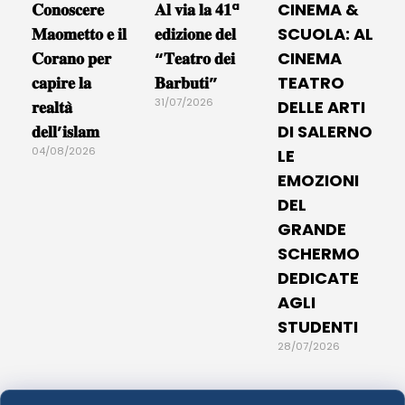
𝐂𝐨𝐧𝐨𝐬𝐜𝐞𝐫𝐞
𝐀𝐥 𝐯𝐢𝐚 𝐥𝐚 𝟒𝟏ª
CINEMA &
𝐌𝐚𝐨𝐦𝐞𝐭𝐭𝐨 𝐞 𝐢𝐥
𝐞𝐝𝐢𝐳𝐢𝐨𝐧𝐞 𝐝𝐞𝐥
SCUOLA: AL
𝐂𝐨𝐫𝐚𝐧𝐨 𝐩𝐞𝐫
“𝐓𝐞𝐚𝐭𝐫𝐨 𝐝𝐞𝐢
CINEMA
𝐜𝐚𝐩𝐢𝐫𝐞 𝐥𝐚
𝐁𝐚𝐫𝐛𝐮𝐭𝐢”
TEATRO
31/07/2026
𝐫𝐞𝐚𝐥𝐭𝐚̀
DELLE ARTI
𝐝𝐞𝐥𝐥’𝐢𝐬𝐥𝐚𝐦
DI SALERNO
04/08/2026
LE
EMOZIONI
DEL
GRANDE
SCHERMO
DEDICATE
AGLI
STUDENTI
28/07/2026