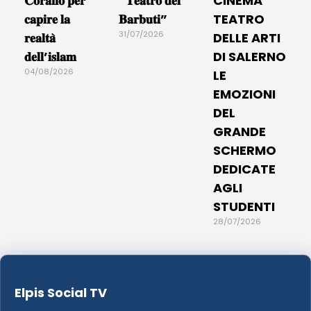
𝐂𝐨𝐫𝐚𝐧𝐨 𝐩𝐞𝐫
“𝐓𝐞𝐚𝐭𝐫𝐨 𝐝𝐞𝐢
CINEMA
𝐜𝐚𝐩𝐢𝐫𝐞 𝐥𝐚
𝐁𝐚𝐫𝐛𝐮𝐭𝐢”
TEATRO
31/07/2026
𝐫𝐞𝐚𝐥𝐭𝐚̀
DELLE ARTI
𝐝𝐞𝐥𝐥’𝐢𝐬𝐥𝐚𝐦
DI SALERNO
04/08/2026
LE
EMOZIONI
DEL
GRANDE
SCHERMO
DEDICATE
AGLI
STUDENTI
28/07/2026
Elpis Social TV