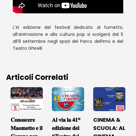
L’XI edizione del festival dedicato al fumetto,
all’animazione e alla cultura pop si svolgerà dal 5
all’8 settembre negli spazi del Parco dell’Irno e del
Teatro Ghirelli
Articoli Correlati
𝐂𝐨𝐧𝐨𝐬𝐜𝐞𝐫𝐞
𝐀𝐥 𝐯𝐢𝐚 𝐥𝐚 𝟒𝟏ª
CINEMA &
𝐌𝐚𝐨𝐦𝐞𝐭𝐭𝐨 𝐞 𝐢𝐥
𝐞𝐝𝐢𝐳𝐢𝐨𝐧𝐞 𝐝𝐞𝐥
SCUOLA: AL