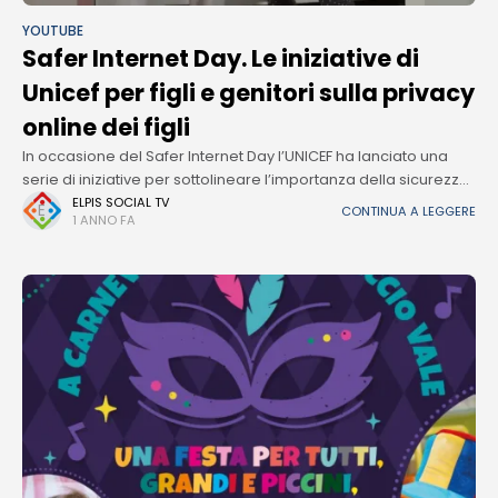
YOUTUBE
Safer Internet Day. Le iniziative di
Unicef per figli e genitori sulla privacy
online dei figli
In occasione del Safer Internet Day l’UNICEF ha lanciato una
serie di iniziative per sottolineare l’importanza della sicurezza
in rete: i consigli rivolti ai genitori sulla privacy online dei propri
ELPIS SOCIAL TV
CONTINUA A LEGGERE
1 ANNO FA