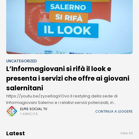
UNCATEGORIZED
L’Informagiovani si rifà il look e
presenta i servizi che offre ai giovani
salernitani
https://youtu.be/zyoe6agVOvo Il restyling della sede di
Informagiovani Salerno e i relativi servizi potenziati, in
particolare i nuovi servizi digitali, dedicati ai giovani del
ELPIS SOCIAL TV
CONTINUA A LEGGERE
1 ANNO FA
territorio sono stati presentati questo pomeriggio, 11
Latest
View All