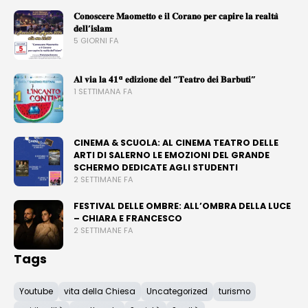
𝐂𝐨𝐧𝐨𝐬𝐜𝐞𝐫𝐞 𝐌𝐚𝐨𝐦𝐞𝐭𝐭𝐨 𝐞 𝐢𝐥 𝐂𝐨𝐫𝐚𝐧𝐨 𝐩𝐞𝐫 𝐜𝐚𝐩𝐢𝐫𝐞 𝐥𝐚 𝐫𝐞𝐚𝐥𝐭𝐚̀
𝐝𝐞𝐥𝐥’𝐢𝐬𝐥𝐚𝐦
5 GIORNI FA
𝐀𝐥 𝐯𝐢𝐚 𝐥𝐚 𝟒𝟏ª 𝐞𝐝𝐢𝐳𝐢𝐨𝐧𝐞 𝐝𝐞𝐥 “𝐓𝐞𝐚𝐭𝐫𝐨 𝐝𝐞𝐢 𝐁𝐚𝐫𝐛𝐮𝐭𝐢”
1 SETTIMANA FA
CINEMA & SCUOLA: AL CINEMA TEATRO DELLE
ARTI DI SALERNO LE EMOZIONI DEL GRANDE
SCHERMO DEDICATE AGLI STUDENTI
2 SETTIMANE FA
FESTIVAL DELLE OMBRE: ALL’OMBRA DELLA LUCE
– CHIARA E FRANCESCO
2 SETTIMANE FA
Tags
Youtube
vita della Chiesa
Uncategorized
turismo