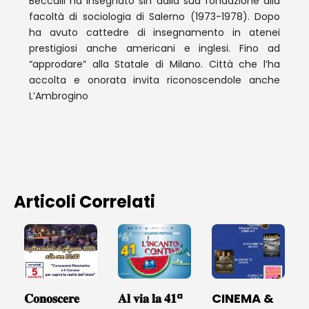
Beccalli ha insegnato sin dalla sua fondazione alla
facoltà di sociologia di Salerno (1973-1978). Dopo
ha avuto cattedre di insegnamento in atenei
prestigiosi anche americani e inglesi. Fino ad
“approdare” alla Statale di Milano. Città che l’ha
accolta e onorata invita riconoscendole anche
L’Ambrogino
Articoli Correlati
𝐂𝐨𝐧𝐨𝐬𝐜𝐞𝐫𝐞
𝐀𝐥 𝐯𝐢𝐚 𝐥𝐚 𝟒𝟏ª
CINEMA &