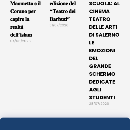
𝐌𝐚𝐨𝐦𝐞𝐭𝐭𝐨 𝐞 𝐢𝐥
𝐞𝐝𝐢𝐳𝐢𝐨𝐧𝐞 𝐝𝐞𝐥
SCUOLA: AL
𝐂𝐨𝐫𝐚𝐧𝐨 𝐩𝐞𝐫
“𝐓𝐞𝐚𝐭𝐫𝐨 𝐝𝐞𝐢
CINEMA
𝐜𝐚𝐩𝐢𝐫𝐞 𝐥𝐚
𝐁𝐚𝐫𝐛𝐮𝐭𝐢”
TEATRO
31/07/2026
𝐫𝐞𝐚𝐥𝐭𝐚̀
DELLE ARTI
𝐝𝐞𝐥𝐥’𝐢𝐬𝐥𝐚𝐦
DI SALERNO
04/08/2026
LE
EMOZIONI
DEL
GRANDE
SCHERMO
DEDICATE
AGLI
STUDENTI
28/07/2026