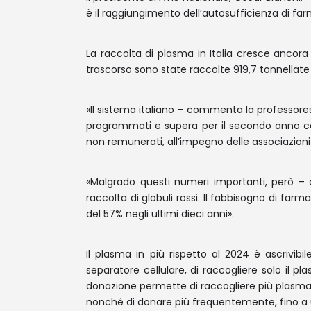
è il raggiungimento dell’autosufficienza di f
La raccolta di plasma in Italia cresce ancor
trascorso sono state raccolte 919,7 tonnellate d
«Il sistema italiano – commenta la professoress
programmati e supera per il secondo anno cons
non remunerati, all’impegno delle associazioni e
«Malgrado questi numeri importanti, però – co
raccolta di globuli rossi. Il fabbisogno di f
del 57% negli ultimi dieci anni».
Il plasma in più rispetto al 2024 è ascrivib
separatore cellulare, di raccogliere solo il pl
donazione permette di raccogliere più plasma
nonché di donare più frequentemente, fino a u