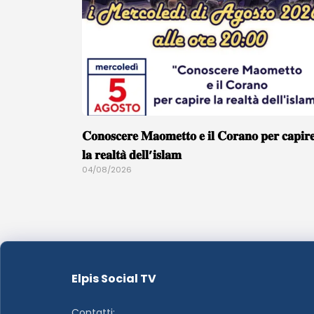
𝐂𝐨𝐧𝐨𝐬𝐜𝐞𝐫𝐞 𝐌𝐚𝐨𝐦𝐞𝐭𝐭𝐨 𝐞 𝐢𝐥 𝐂𝐨𝐫𝐚𝐧𝐨 𝐩𝐞𝐫 𝐜𝐚𝐩𝐢𝐫
𝐥𝐚 𝐫𝐞𝐚𝐥𝐭𝐚̀ 𝐝𝐞𝐥𝐥’𝐢𝐬𝐥𝐚𝐦
04/08/2026
Elpis Social TV
Contatti: