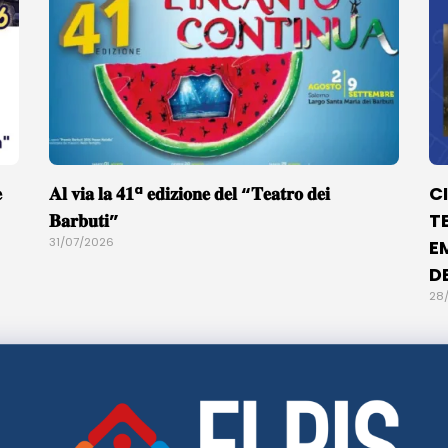

𝐀𝐥 𝐯𝐢𝐚 𝐥𝐚 𝟒𝟏ª 𝐞𝐝𝐢𝐳𝐢𝐨𝐧𝐞 𝐝𝐞𝐥 “𝐓𝐞𝐚𝐭𝐫𝐨 𝐝𝐞𝐢
C
𝐁𝐚𝐫𝐛𝐮𝐭𝐢”
T
31/07/2026
E
D
28