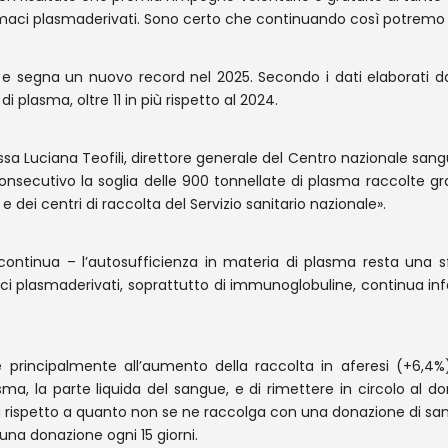
armaci plasmaderivati. Sono certo che continuando così potremo 
a e segna un nuovo record nel 2025. Secondo i dati elaborati 
i plasma, oltre 11 in più rispetto al 2024.
a Luciana Teofili, direttore generale del Centro nazionale sangu
ecutivo la soglia delle 900 tonnellate di plasma raccolte graz
 dei centri di raccolta del Servizio sanitario nazionale».
ntinua – l’autosufficienza in materia di plasma resta una sfid
armaci plasmaderivati, soprattutto di immunoglobuline, continua 
ile principalmente all’aumento della raccolta in aferesi (+6
asma, la parte liquida del sangue, e di rimettere in circolo al do
 rispetto a quanto non se ne raccolga con una donazione di san
na donazione ogni 15 giorni.