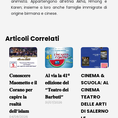
animista. Appartengono all’etnia Akha, Hmong e
Karen; insieme a loro anche famiglie immigrate di
origine birmana e cinese.
Articoli Correlati
𝐂𝐨𝐧𝐨𝐬𝐜𝐞𝐫𝐞
𝐀𝐥 𝐯𝐢𝐚 𝐥𝐚 𝟒𝟏ª
CINEMA &
𝐌𝐚𝐨𝐦𝐞𝐭𝐭𝐨 𝐞 𝐢𝐥
𝐞𝐝𝐢𝐳𝐢𝐨𝐧𝐞 𝐝𝐞𝐥
SCUOLA: AL
𝐂𝐨𝐫𝐚𝐧𝐨 𝐩𝐞𝐫
“𝐓𝐞𝐚𝐭𝐫𝐨 𝐝𝐞𝐢
CINEMA
𝐜𝐚𝐩𝐢𝐫𝐞 𝐥𝐚
𝐁𝐚𝐫𝐛𝐮𝐭𝐢”
TEATRO
31/07/2026
𝐫𝐞𝐚𝐥𝐭𝐚̀
DELLE ARTI
𝐝𝐞𝐥𝐥’𝐢𝐬𝐥𝐚𝐦
DI SALERNO
04/08/2026